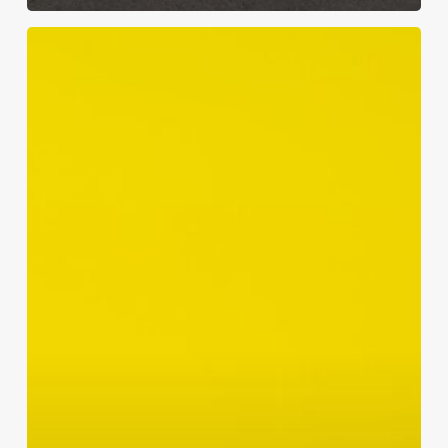
Pasaulinis
vaistų
trūkumas:
krizė
ligoninėse
ir
išeities
paieškos