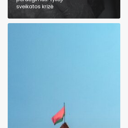
sveikatos krizė
Pasaulinis
vaisingumo
mažėjimas
ir
vyrų
spermos
kokybės
krizė