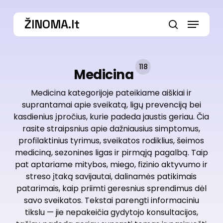
Skip
Menu
to
ŽINOMA.lt
main
search
content
118
Medicina
Medicina kategorijoje pateikiame aiškiai ir
suprantamai apie sveikatą, ligų prevenciją bei
kasdienius įpročius, kurie padeda jaustis geriau. Čia
rasite straipsnius apie dažniausius simptomus,
profilaktinius tyrimus, sveikatos rodiklius, šeimos
mediciną, sezonines ligas ir pirmąją pagalbą. Taip
pat aptariame mitybos, miego, fizinio aktyvumo ir
streso įtaką savijautai, dalinamės patikimais
patarimais, kaip priimti geresnius sprendimus dėl
savo sveikatos. Tekstai parengti informaciniu
tikslu — jie nepakeičia gydytojo konsultacijos,