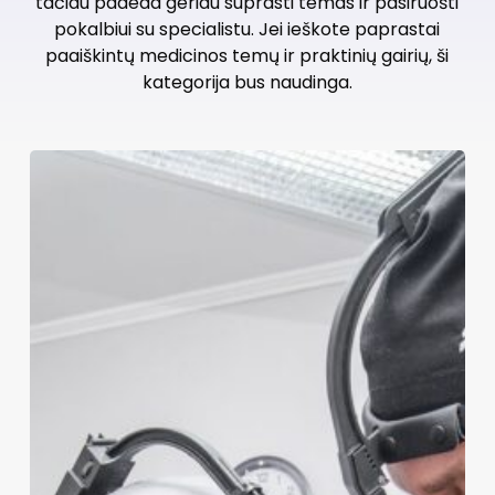
tačiau padeda geriau suprasti temas ir pasiruošti
pokalbiui su specialistu. Jei ieškote paprastai
paaiškintų medicinos temų ir praktinių gairių, ši
kategorija bus naudinga.
Pasaulinis
medikų
trūkumas
ir
perdegimas:
tylioji
sveikatos
krizė