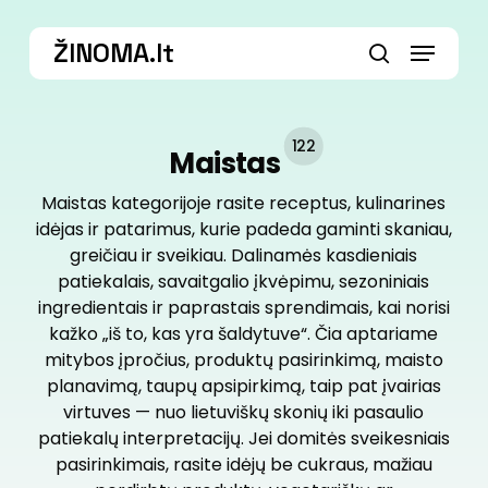
Skip
Menu
to
ŽINOMA.lt
main
search
content
122
Maistas
Maistas kategorijoje rasite receptus, kulinarines
idėjas ir patarimus, kurie padeda gaminti skaniau,
greičiau ir sveikiau. Dalinamės kasdieniais
patiekalais, savaitgalio įkvėpimu, sezoniniais
ingredientais ir paprastais sprendimais, kai norisi
kažko „iš to, kas yra šaldytuve“. Čia aptariame
mitybos įpročius, produktų pasirinkimą, maisto
planavimą, taupų apsipirkimą, taip pat įvairias
virtuves — nuo lietuviškų skonių iki pasaulio
patiekalų interpretacijų. Jei domitės sveikesniais
pasirinkimais, rasite idėjų be cukraus, mažiau