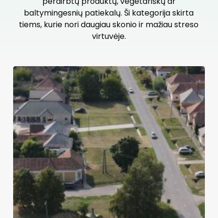
perdirbtų produktų, vegetariškų ar
baltymingesnių patiekalų. Ši kategorija skirta
tiems, kurie nori daugiau skonio ir mažiau streso
virtuvėje.
Karščio
bangos
ir
mityba:
ką
valgyti
per
rekordines
dienas