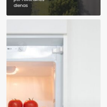
dienas
Naujoji
šaldiklio
revoliucija:
sveikas
maistas
be
kaltės