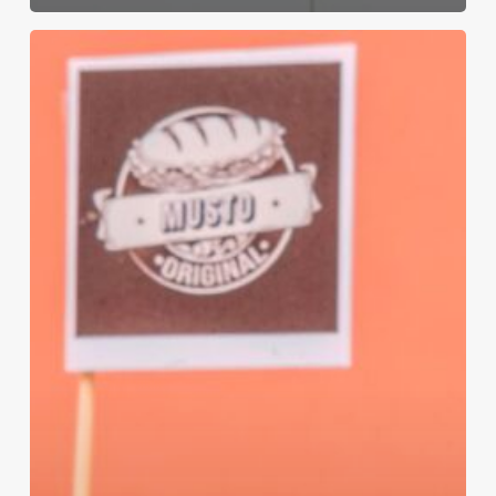
Ultraperdirbto
maisto
bumas
ir
„švaraus
etiketo“
iliuzija