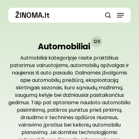
Skip
Menu
to
ŽINOMA.lt
main
search
content
129
Automobiliai
Autmobiliai kategorijoje rasite praktiškus
patarimus vairuotojams, automobilių apžvalgas ir
naujienas iš auto pasaulio. Dalinamės įžvalgomis
apie automobilių priežiūrą, eksploataciją
skirtingais sezonais, kuro sąnaudų mažinimą,
saugumą kelyje bei dažniausiai pasitaikančius
gedimus. Taip pat aptariame naudoto automobilio
pasirinkimą, patikros punktus prieš pirkimą,
draudimo ir techninės apžiūros niuansus,
vairavimo įpročius bei kelionių automobiliu
planavimą. Jei domitės technologijomis