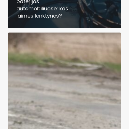
baterijos
automobiliuose: kas
laimės lenktynes?
Kibernetiniai
išpuoliai
prieš
sujungtus
automobilius:
silpnos
vietos