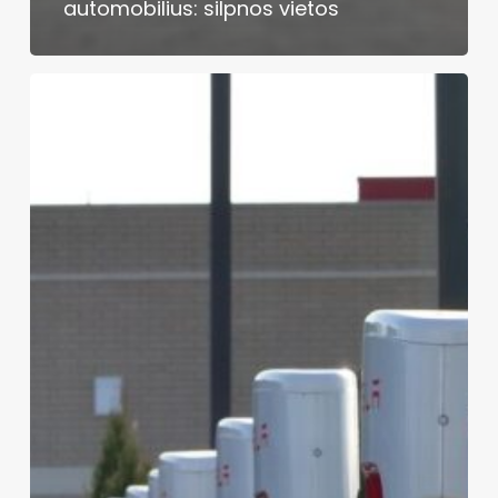
automobilius: silpnos vietos
Naujasis
„Tesla“
ir
kitų
gamintojų
plug‑in
hibridų
bumas