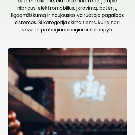
automobiliuose, čia rasite informaciją apie
hibridus, elektromobilius, įkrovimą, baterijų
ilgaamžiškumą ir naujausias vairuotojo pagalbos
sistemas. Ši kategorija skirta tiems, kurie nori
važiuoti protingiau, saugiau ir sutaupyti.
Kietųjų
būsenų
baterijos
automobiliuose:
kas
laimės
lenktynes?