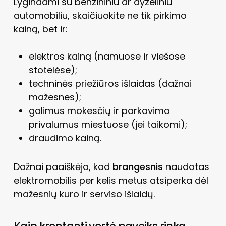
Lygindami su benzininiu ar dyzeliniu
automobiliu, skaičiuokite ne tik pirkimo
kainą, bet ir:
elektros kainą (namuose ir viešose
stotelėse);
techninės priežiūros išlaidas (dažnai
mažesnes);
galimus mokesčių ir parkavimo
privalumus miestuose (jei taikomi);
draudimo kainą.
Dažnai paaiškėja, kad
brangesnis
naudotas
elektromobilis per kelis metus atsiperka dėl
mažesnių kuro ir serviso išlaidų.