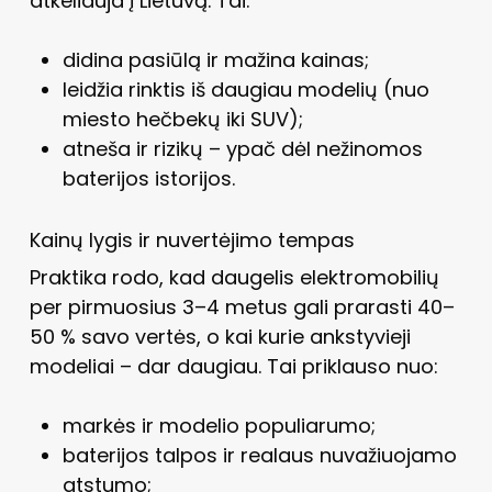
atkeliauja į Lietuvą. Tai:
didina pasiūlą ir mažina kainas;
leidžia rinktis iš daugiau modelių (nuo
miesto hečbekų iki SUV);
atneša ir rizikų – ypač dėl nežinomos
baterijos istorijos.
Kainų lygis ir nuvertėjimo tempas
Praktika rodo, kad daugelis elektromobilių
per pirmuosius 3–4 metus gali prarasti 40–
50 % savo vertės, o kai kurie ankstyvieji
modeliai – dar daugiau. Tai priklauso nuo:
markės ir modelio populiarumo;
baterijos talpos ir realaus nuvažiuojamo
atstumo;