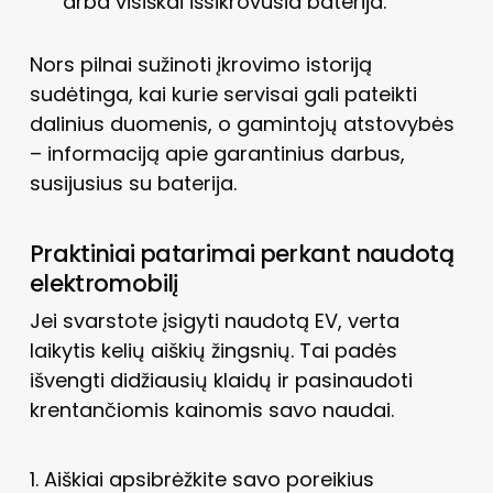
arba visiškai išsikrovusia baterija.
Nors pilnai sužinoti įkrovimo istoriją
sudėtinga, kai kurie servisai gali pateikti
dalinius duomenis, o gamintojų atstovybės
– informaciją apie garantinius darbus,
susijusius su baterija.
Praktiniai patarimai perkant naudotą
elektromobilį
Jei svarstote įsigyti naudotą EV, verta
laikytis kelių aiškių žingsnių. Tai padės
išvengti didžiausių klaidų ir pasinaudoti
krentančiomis kainomis savo naudai.
1. Aiškiai apsibrėžkite savo poreikius