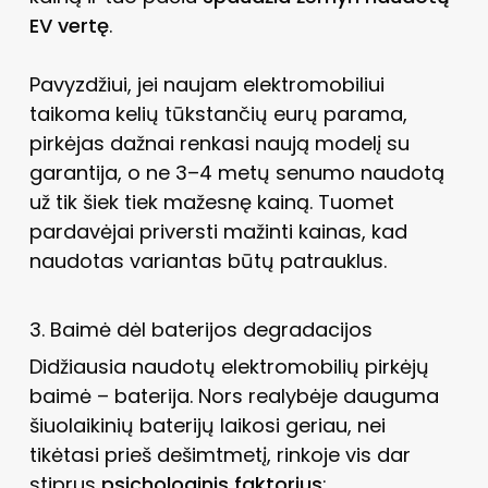
EV vertę
.
Pavyzdžiui, jei naujam elektromobiliui
taikoma kelių tūkstančių eurų parama,
pirkėjas dažnai renkasi naują modelį su
garantija, o ne 3–4 metų senumo naudotą
už tik šiek tiek mažesnę kainą. Tuomet
pardavėjai priversti mažinti kainas, kad
naudotas variantas būtų patrauklus.
3. Baimė dėl baterijos degradacijos
Didžiausia naudotų elektromobilių pirkėjų
baimė – baterija. Nors realybėje dauguma
šiuolaikinių baterijų laikosi geriau, nei
tikėtasi prieš dešimtmetį, rinkoje vis dar
stiprus
psichologinis faktorius
: