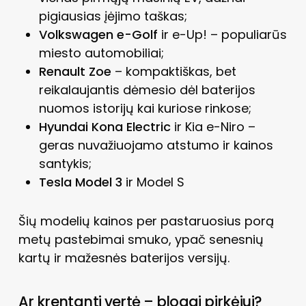
pigiausias įėjimo taškas;
Volkswagen e-Golf
ir e-Up! – populiarūs
miesto automobiliai;
Renault Zoe
– kompaktiškas, bet
reikalaujantis dėmesio dėl baterijos
nuomos istorijų kai kuriose rinkose;
Hyundai Kona Electric
ir Kia e-Niro –
geras nuvažiuojamo atstumo ir kainos
santykis;
Tesla Model 3
ir Model S
Šių modelių kainos per pastaruosius porą
metų pastebimai smuko, ypač senesnių
kartų ir mažesnės baterijos versijų.
Ar krentanti vertė – blogai pirkėjui?