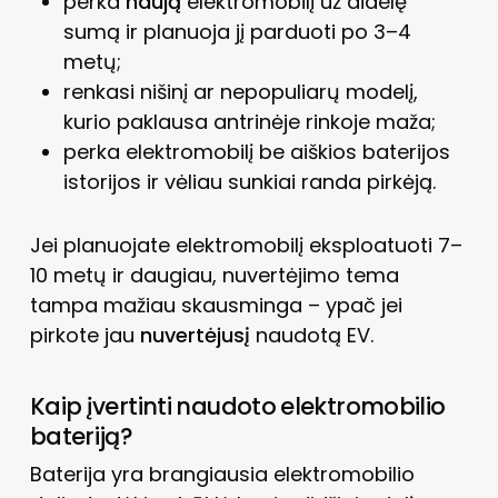
perka
naują
elektromobilį už didelę
sumą ir planuoja jį parduoti po 3–4
metų;
renkasi nišinį ar nepopuliarų modelį,
kurio paklausa antrinėje rinkoje maža;
perka elektromobilį be aiškios baterijos
istorijos ir vėliau sunkiai randa pirkėją.
Jei planuojate elektromobilį eksploatuoti 7–
10 metų ir daugiau, nuvertėjimo tema
tampa mažiau skausminga – ypač jei
pirkote jau
nuvertėjusį
naudotą EV.
Kaip įvertinti naudoto elektromobilio
bateriją?
Baterija yra brangiausia elektromobilio