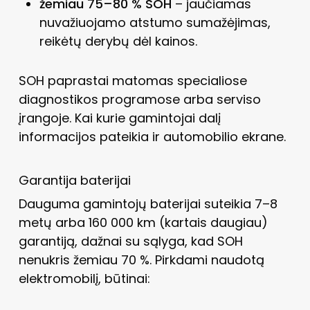
žemiau 75–80 % SOH
– jaučiamas
nuvažiuojamo atstumo sumažėjimas,
reikėtų derybų dėl kainos.
SOH paprastai matomas specialiose
diagnostikos programose arba serviso
įrangoje. Kai kurie gamintojai dalį
informacijos pateikia ir automobilio ekrane.
Garantija baterijai
Dauguma gamintojų baterijai suteikia 7–8
metų arba 160 000 km (kartais daugiau)
garantiją, dažnai su sąlyga, kad SOH
nenukris žemiau 70 %. Pirkdami naudotą
elektromobilį, būtinai: