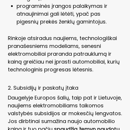
programinės įrangos palaikymas ir
atnaujinimai gali lėtėti, ypač pas
pigesnių prekės ženklų gamintojus.
Rinkoje atsiradus naujiems, technologiškai
pranašesniems modeliams, senesni
elektromobiliai praranda patrauklumą ir
kainą greičiau nei įprasti automobiliai, kurių
technologinis progresas lėtesnis.
2. Subsidijų ir paskatų įtaka
Daugelyje Europos šalių, taip pat ir Lietuvoje,
naujiems elektromobiliams taikomos
valstybės subsidijos ar mokesčių lengvatos.
Jos dirbtinai sumažina naujo automobilio
kainą ir tuo pačiu
spaudžia žemyn naudotų