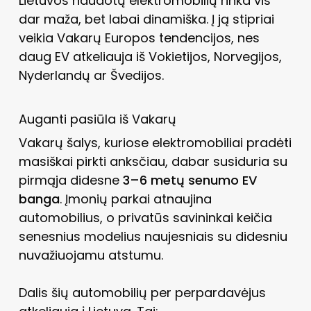
Lietuvos naudotų elektromobilių rinka vis
dar maža, bet labai dinamiška. Į ją stipriai
veikia Vakarų Europos tendencijos, nes
daug EV atkeliauja iš Vokietijos, Norvegijos,
Nyderlandų ar Švedijos.
Auganti pasiūla iš Vakarų
Vakarų šalys, kuriose elektromobiliai pradėti
masiškai pirkti anksčiau, dabar susiduria su
pirmąja didesne
3–6 metų senumo EV
banga
. Įmonių parkai atnaujina
automobilius, o privatūs savininkai keičia
senesnius modelius naujesniais su didesniu
nuvažiuojamu atstumu.
Dalis šių automobilių per perpardavėjus