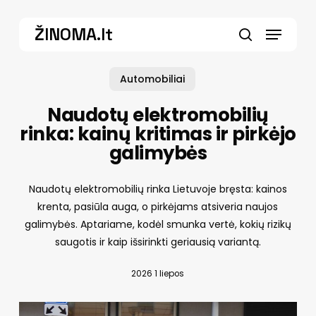
Skip
Menu
to
ŽINOMA.lt
main
search
content
Automobiliai
Naudotų elektromobilių
rinka: kainų kritimas ir pirkėjo
galimybės
Naudotų elektromobilių rinka Lietuvoje bręsta: kainos
krenta, pasiūla auga, o pirkėjams atsiveria naujos
galimybės. Aptariame, kodėl smunka vertė, kokių rizikų
saugotis ir kaip išsirinkti geriausią variantą.
2026 1 liepos