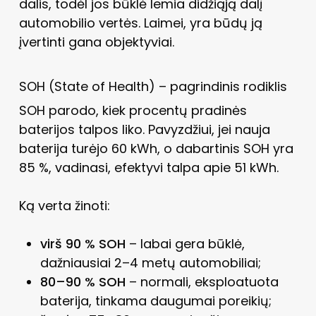
dalis, todėl jos būklė lemia didžiąją dalį
automobilio vertės. Laimei, yra būdų ją
įvertinti gana objektyviai.
SOH (State of Health) – pagrindinis rodiklis
SOH parodo, kiek procentų pradinės
baterijos talpos liko. Pavyzdžiui, jei nauja
baterija turėjo 60 kWh, o dabartinis SOH yra
85 %, vadinasi, efektyvi talpa apie 51 kWh.
Ką verta žinoti:
virš 90 % SOH
– labai gera būklė,
dažniausiai 2–4 metų automobiliai;
80–90 % SOH
– normali, eksploatuota
baterija, tinkama daugumai poreikių;