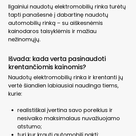
Ilgainiui naudotų elektromobilių rinka turėtų
tapti panašesnė į dabartinę naudotų
automobilių rinką – su aiškesnėmis
kainodaros taisyklėmis ir mažiau
nežinomųjų.
Išvada: kada verta pasinaudoti
krentančiomis kainomis?
Naudotų elektromobilių rinka ir krentanti jų
vertė šiandien labiausiai naudinga tiems,
kurie:
realistiškai įvertina savo poreikius ir
nesivaiko maksimalaus nuvažiuojamo
atstumo;
turi kur krauti automobilį naktį;