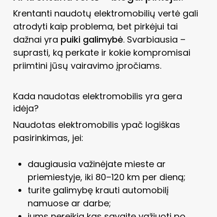
Krentanti naudotų elektromobilių vertė gali
atrodyti kaip problema, bet pirkėjui tai
dažnai yra
puiki galimybė
. Svarbiausia –
suprasti, ką perkate ir kokie kompromisai
priimtini jūsų vairavimo įpročiams.
Kada naudotas elektromobilis yra gera
idėja?
Naudotas elektromobilis ypač logiškas
pasirinkimas, jei:
daugiausia važinėjate mieste ar
priemiestyje, iki 80–120 km per dieną;
turite galimybę krauti automobilį
namuose ar darbe;
jums nereikia kas savaitę važiuoti po