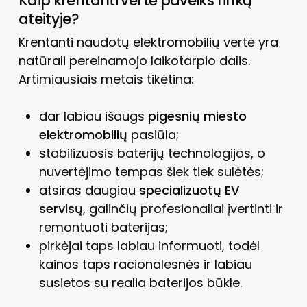
Kaip krentanti vertė paveiks rinką
ateityje?
Krentanti naudotų elektromobilių vertė yra
natūrali pereinamojo laikotarpio dalis.
Artimiausiais metais tikėtina:
dar labiau išaugs
pigesnių miesto
elektromobilių
pasiūla;
stabilizuosis baterijų technologijos, o
nuvertėjimo tempas šiek tiek sulėtės;
atsiras daugiau
specializuotų EV
servisų
, galinčių profesionaliai įvertinti ir
remontuoti baterijas;
pirkėjai taps labiau informuoti, todėl
kainos taps racionalesnės ir labiau
susietos su realia baterijos būkle.