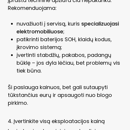
Įprasta techninė apžiūra čia nepakanka.
Rekomenduojama:
nuvažiuoti į servisą, kuris
specializuojasi
elektromobiliuose
;
patikrinti baterijos SOH, klaidų kodus,
įkrovimo sistemą;
įvertinti stabdžių, pakabos, padangų
būklę – jos dyla lėčiau, bet problemų vis
tiek būna.
Ši paslauga kainuos, bet gali sutaupyti
tūkstančius eurų ir apsaugoti nuo blogo
pirkimo.
4. Įvertinkite visą eksploatacijos kainą