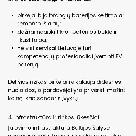
pirkėjai bijo brangių baterijos keitimo ar
remonto išlaidų;
dažnai neaiški tikroji baterijos būklė ir
likusi talpa;
ne visi servisai Lietuvoje turi
kompetencijų profesionaliai įvertinti EV
bateriją.
Dėl šios rizikos pirkėjai reikalauja didesnės
nuolaidos, o pardavėjai yra priversti mažinti
kainą, kad sandoris įvyktų.
4. Infrastruktūra ir rinkos lūkesčiai
Įkrovimo infrastruktūra Baltijos šalyse
sparčiai gerėja, tačiau ji vis dar nėra tokia