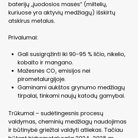
baterijų „juodosios masės“ (miltelių,
kuriuose yra aktyvių medžiagų) išskirtų
atskirus metalus.
Privalumai:
Gali susigrąžinti iki 90–95 % ličio, nikelio,
kobalto ir mangano.
Mažesnės CO₂ emisijos nei
pirometalurgijoje.
Gaminami aukštos grynumo medžiagų
tirpalai, tinkami naujų katodų gamybai.
Trūkumai – sudėtingesnis procesų
valdymas, cheminių medžiagų naudojimas
ir būtinybė griežtai valdyti atliekas. Tačiau