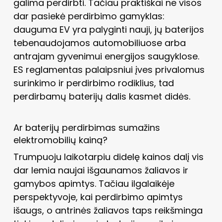
galima perdirbti. Tačiau praktiškai ne visos
dar pasiekė perdirbimo gamyklas:
dauguma EV yra palyginti nauji, jų baterijos
tebenaudojamos automobiliuose arba
antrajam gyvenimui energijos saugyklose.
ES reglamentas palaipsniui įves privalomus
surinkimo ir perdirbimo rodiklius, tad
perdirbamų baterijų dalis kasmet didės.
Ar baterijų perdirbimas sumažins
elektromobilių kainą?
Trumpuoju laikotarpiu didelę kainos dalį vis
dar lemia naujai išgaunamos žaliavos ir
gamybos apimtys. Tačiau ilgalaikėje
perspektyvoje, kai perdirbimo apimtys
išaugs, o antrinės žaliavos taps reikšminga