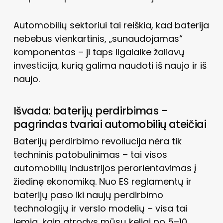
Automobilių sektoriui tai reiškia, kad baterija
nebebus vienkartinis, „sunaudojamas“
komponentas – ji taps ilgalaike žaliavų
investicija, kurią galima naudoti iš naujo ir iš
naujo.
Išvada: baterijų perdirbimas –
pagrindas tvariai automobilių ateičiai
Baterijų perdirbimo revoliucija nėra tik
techninis patobulinimas – tai visos
automobilių industrijos perorientavimas į
žiedinę ekonomiką. Nuo ES reglamentų ir
baterijų paso iki naujų perdirbimo
technologijų ir verslo modelių – visa tai
lemia, kaip atrodys mūsų keliai po 5–10