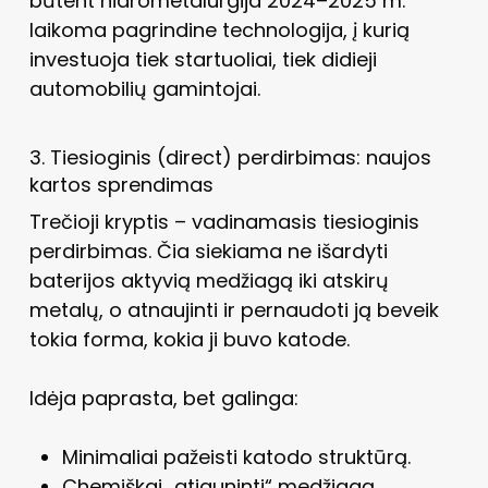
būtent hidrometalurgija 2024–2025 m.
laikoma pagrindine technologija, į kurią
investuoja tiek startuoliai, tiek didieji
automobilių gamintojai.
3. Tiesioginis (direct) perdirbimas: naujos
kartos sprendimas
Trečioji kryptis – vadinamasis tiesioginis
perdirbimas. Čia siekiama ne išardyti
baterijos aktyvią medžiagą iki atskirų
metalų, o atnaujinti ir pernaudoti ją beveik
tokia forma, kokia ji buvo katode.
Idėja paprasta, bet galinga:
Minimaliai pažeisti katodo struktūrą.
Chemiškai „atjauninti“ medžiagą