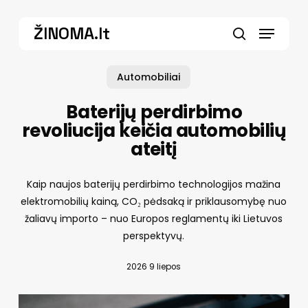
Skip
Menu
to
ŽINOMA.lt
main
search
content
Automobiliai
Baterijų perdirbimo
revoliucija keičia automobilių
ateitį
Kaip naujos baterijų perdirbimo technologijos mažina
elektromobilių kainą, CO₂ pėdsaką ir priklausomybę nuo
žaliavų importo – nuo Europos reglamentų iki Lietuvos
perspektyvų.
2026 9 liepos