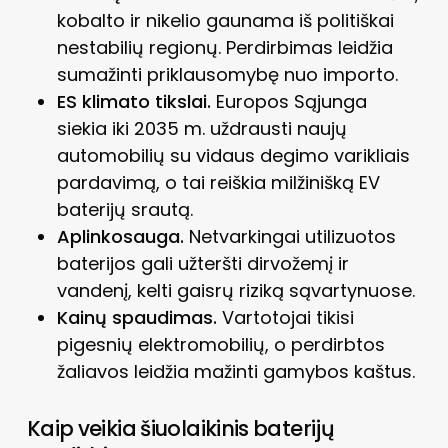
kobalto ir nikelio gaunama iš politiškai
nestabilių regionų. Perdirbimas leidžia
sumažinti priklausomybę nuo importo.
ES klimato tikslai.
Europos Sąjunga
siekia iki 2035 m. uždrausti naujų
automobilių su vidaus degimo varikliais
pardavimą, o tai reiškia milžinišką EV
baterijų srautą.
Aplinkosauga.
Netvarkingai utilizuotos
baterijos gali užteršti dirvožemį ir
vandenį, kelti gaisrų riziką sąvartynuose.
Kainų spaudimas.
Vartotojai tikisi
pigesnių elektromobilių, o perdirbtos
žaliavos leidžia mažinti gamybos kaštus.
Kaip veikia šiuolaikinis baterijų