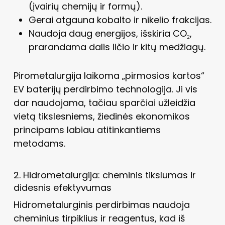
(įvairių chemijų ir formų).
Gerai atgauna kobalto ir nikelio frakcijas.
Naudoja daug energijos, išskiria CO₂,
prarandama dalis ličio ir kitų medžiagų.
Pirometalurgija laikoma „pirmosios kartos“
EV baterijų perdirbimo technologija. Ji vis
dar naudojama, tačiau sparčiai užleidžia
vietą tikslesniems, žiedinės ekonomikos
principams labiau atitinkantiems
metodams.
2. Hidrometalurgija: cheminis tikslumas ir
didesnis efektyvumas
Hidrometalurginis perdirbimas naudoja
cheminius tirpiklius ir reagentus, kad iš