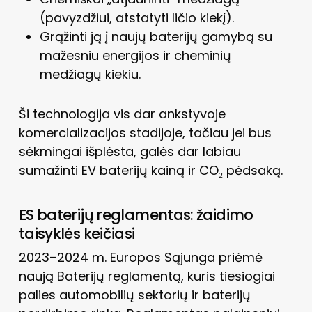
(pavyzdžiui, atstatyti ličio kiekį).
Grąžinti ją į naujų baterijų gamybą su
mažesniu energijos ir cheminių
medžiagų kiekiu.
Ši technologija vis dar ankstyvoje
komercializacijos stadijoje, tačiau jei bus
sėkmingai išplėsta, galės dar labiau
sumažinti EV baterijų kainą ir CO₂ pėdsaką.
ES baterijų reglamentas: žaidimo
taisyklės keičiasi
2023–2024 m. Europos Sąjunga priėmė
naują Baterijų reglamentą, kuris tiesiogiai
palies automobilių sektorių ir baterijų