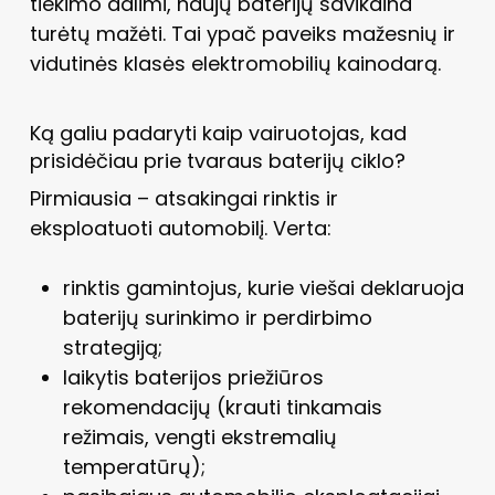
tiekimo dalimi, naujų baterijų savikaina
turėtų mažėti. Tai ypač paveiks mažesnių ir
vidutinės klasės elektromobilių kainodarą.
Ką galiu padaryti kaip vairuotojas, kad
prisidėčiau prie tvaraus baterijų ciklo?
Pirmiausia – atsakingai rinktis ir
eksploatuoti automobilį. Verta:
rinktis gamintojus, kurie viešai deklaruoja
baterijų surinkimo ir perdirbimo
strategiją;
laikytis baterijos priežiūros
rekomendacijų (krauti tinkamais
režimais, vengti ekstremalių
temperatūrų);