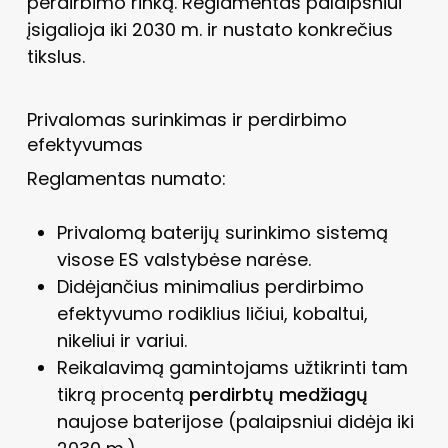
perdirbimo rinką. Reglamentas palaipsniui
įsigalioja iki 2030 m. ir nustato konkrečius
tikslus.
Privalomas surinkimas ir perdirbimo
efektyvumas
Reglamentas numato:
Privalomą baterijų surinkimo sistemą
visose ES valstybėse narėse.
Didėjančius minimalius perdirbimo
efektyvumo rodiklius ličiui, kobaltui,
nikeliui ir variui.
Reikalavimą gamintojams užtikrinti tam
tikrą procentą
perdirbtų medžiagų
naujose baterijose (palaipsniui didėja iki