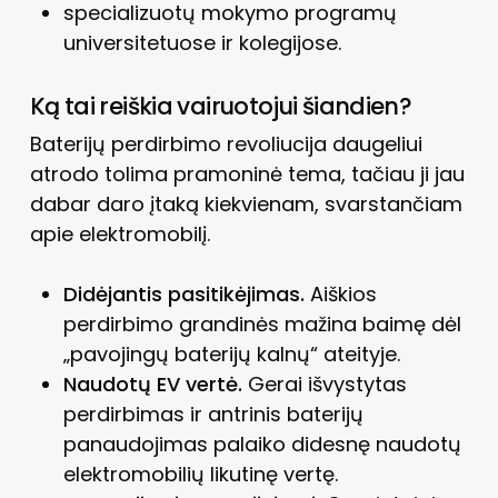
specializuotų mokymo programų
universitetuose ir kolegijose.
Ką tai reiškia vairuotojui šiandien?
Baterijų perdirbimo revoliucija daugeliui
atrodo tolima pramoninė tema, tačiau ji jau
dabar daro įtaką kiekvienam, svarstančiam
apie elektromobilį.
Didėjantis pasitikėjimas.
Aiškios
perdirbimo grandinės mažina baimę dėl
„pavojingų baterijų kalnų“ ateityje.
Naudotų EV vertė.
Gerai išvystytas
perdirbimas ir antrinis baterijų
panaudojimas palaiko didesnę naudotų
elektromobilių likutinę vertę.