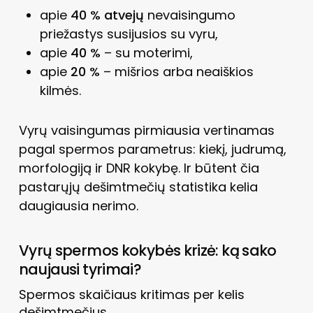
apie
40 % atvejų
nevaisingumo
priežastys susijusios su vyru,
apie
40 %
– su moterimi,
apie
20 %
– mišrios arba neaiškios
kilmės.
Vyrų vaisingumas pirmiausia vertinamas
pagal spermos parametrus: kiekį, judrumą,
morfologiją ir DNR kokybę. Ir būtent čia
pastarųjų dešimtmečių statistika kelia
daugiausia nerimo.
Vyrų spermos kokybės krizė: ką sako
naujausi tyrimai?
Spermos skaičiaus kritimas per kelis
dešimtmečius