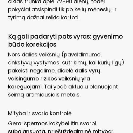
ciklas trunka apie 72–90 dienų, todėl
pokyčiai atsispindi tik po kelių mėnesių, ir
tyrimą dažnai reikia kartoti.
Ką gali padaryti pats vyras: gyvenimo
būdo korekcijos
Nors dalies veiksnių (paveldimumo,
ankstyvų vystymosi sutrikimų, kai kurių ligų)
pakeisti negalime,
didelė dalis vyrų
vaisingumo rizikos veiksnių yra
koreguojami
. Tai ypač aktualu planuojant
šeimą artimiausiais metais.
Mityba ir svorio kontrolė
Gerai spermos kokybei itin svarbi
subalansuota, priešuždegiminė mityba
: