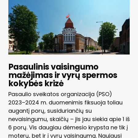
Pasaulinis vaisingumo
mažėjimas ir vyrų spermos
kokybės krizė
Pasaulio sveikatos organizacija (PSO)
2023–2024 m. duomenimis fiksuoja toliau
augantį porų, susiduriančių su
nevaisingumu, skaičių – jis jau siekia apie 1 iš
6 porų. Vis daugiau dėmesio krypsta ne tik į
moterų, bet ir į vyrų vaisingumą. Naujausi