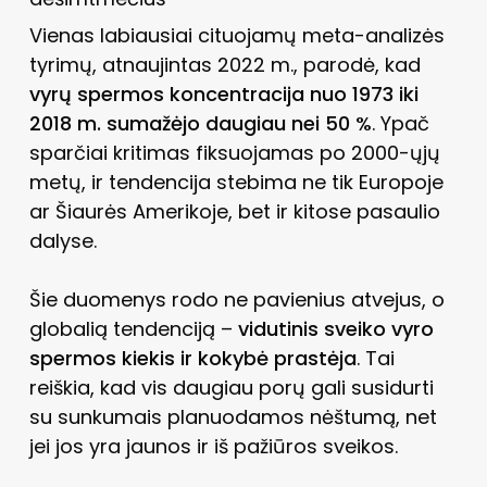
Vienas labiausiai cituojamų meta-analizės
tyrimų, atnaujintas 2022 m., parodė, kad
vyrų spermos koncentracija nuo 1973 iki
2018 m. sumažėjo daugiau nei 50 %
. Ypač
sparčiai kritimas fiksuojamas po 2000-ųjų
metų, ir tendencija stebima ne tik Europoje
ar Šiaurės Amerikoje, bet ir kitose pasaulio
dalyse.
Šie duomenys rodo ne pavienius atvejus, o
globalią tendenciją –
vidutinis sveiko vyro
spermos kiekis ir kokybė prastėja
. Tai
reiškia, kad vis daugiau porų gali susidurti
su sunkumais planuodamos nėštumą, net
jei jos yra jaunos ir iš pažiūros sveikos.