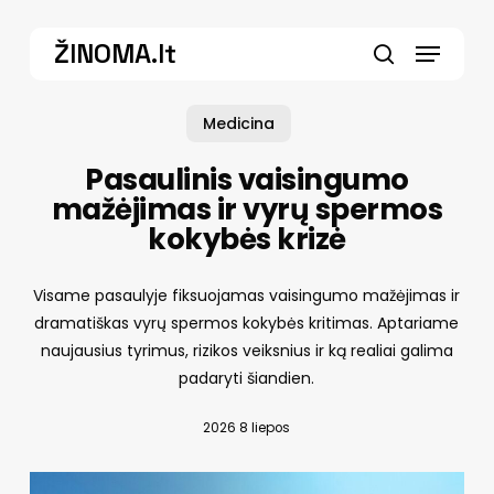
Skip
Menu
to
ŽINOMA.lt
main
search
content
Medicina
Pasaulinis vaisingumo
mažėjimas ir vyrų spermos
kokybės krizė
Visame pasaulyje fiksuojamas vaisingumo mažėjimas ir
dramatiškas vyrų spermos kokybės kritimas. Aptariame
naujausius tyrimus, rizikos veiksnius ir ką realiai galima
padaryti šiandien.
2026 8 liepos