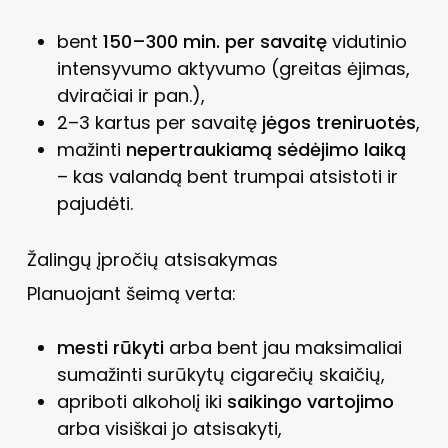
bent
150–300 min. per savaitę
vidutinio
intensyvumo aktyvumo (greitas ėjimas,
dviračiai ir pan.),
2–3 kartus per savaitę
jėgos treniruotės
,
mažinti
nepertraukiamą sėdėjimo laiką
– kas valandą bent trumpai atsistoti ir
pajudėti.
Žalingų įpročių atsisakymas
Planuojant šeimą verta:
mesti rūkyti
arba bent jau maksimaliai
sumažinti surūkytų cigarečių skaičių,
apriboti alkoholį iki
saikingo vartojimo
arba visiškai jo atsisakyti,