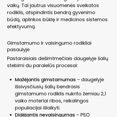
vaikų. Tai jautrus visuomenės sveikatos
rodiklis, atspindintis bendrą gyvenimo
būdą, aplinkos būklę ir medicinos sistemos
efektyvumą.
Gimstamumo ir vaisingumo rodikliai
pasaulyje
Pastaraisiais dešimtmečiais daugelyje šalių
stebimi du paralelūs procesai:
Mažėjantis gimstamumas
– daugelyje
išsivysčiusių šalių bendrasis
gimstamumo rodiklis nukrito žemiau 2,1
vaiko moteriai ribos, reikalingos
populiacijai išlaikyti.
Didėjantis nevaisingumas
– PSO