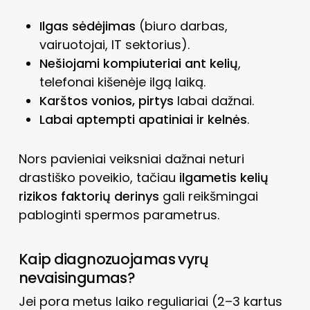
Ilgas sėdėjimas
(biuro darbas,
vairuotojai, IT sektorius).
Nešiojami kompiuteriai ant kelių
,
telefonai kišenėje ilgą laiką.
Karštos vonios, pirtys
labai dažnai.
Labai aptempti apatiniai ir kelnės
.
Nors pavieniai veiksniai dažnai neturi
drastiško poveikio, tačiau
ilgametis kelių
rizikos faktorių derinys
gali reikšmingai
pabloginti spermos parametrus.
Kaip diagnozuojamas vyrų
nevaisingumas?
Jei pora metus laiko reguliariai (2–3 kartus