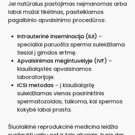
Jei natūralus pastojimas neįmanomas arba
labai mažai tikėtinas, pasitelkiamos
pagalbinio apvaisinimo procedūros:
Intrauterinė inseminacija (IUI)
–
specialiai paruošta sperma suleidžiama
tiesiai į gimdos ertmę.
Apvaisinimas mėgintuvėlyje (IVF)
–
kiaušialąstės apvaisinamos
laboratorijoje.
ICSI metodas
– į kiaušialąstę
suleidžiamas vienas pasirinktinis
spermatozoidas, taikoma, kai spermos
kokybė labai prasta.
Šiuolaikinė reprodukcinė medicina leidžia
susilaukti vaikų net ir tais atvejais, kurie dar