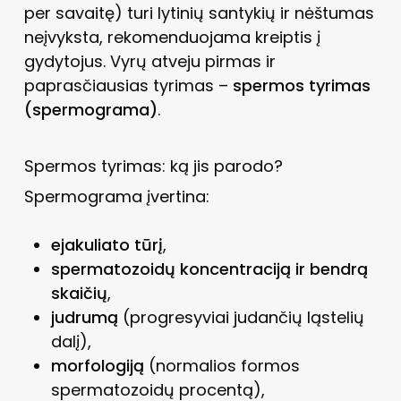
per savaitę) turi lytinių santykių ir nėštumas
neįvyksta, rekomenduojama kreiptis į
gydytojus. Vyrų atveju pirmas ir
paprasčiausias tyrimas –
spermos tyrimas
(spermograma)
.
Spermos tyrimas: ką jis parodo?
Spermograma įvertina:
ejakuliato tūrį
,
spermatozoidų koncentraciją ir bendrą
skaičių
,
judrumą
(progresyviai judančių ląstelių
dalį),
morfologiją
(normalios formos
spermatozoidų procentą),