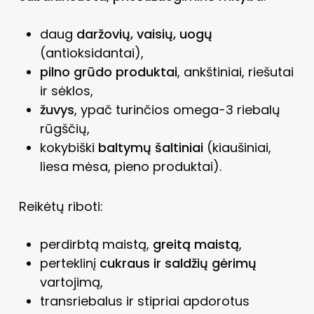
daug
daržovių, vaisių, uogų
(antioksidantai),
pilno grūdo produktai
, ankštiniai, riešutai
ir sėklos,
žuvys
, ypač turinčios omega-3 riebalų
rūgščių,
kokybiški
baltymų šaltiniai
(kiaušiniai,
liesa mėsa, pieno produktai).
Reikėtų riboti:
perdirbtą maistą,
greitą maistą
,
perteklinį
cukraus ir saldžių gėrimų
vartojimą,
transriebalus ir stipriai apdorotus