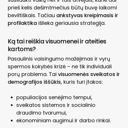
prieš kelis dešimtmečius būtų buvę laikomi
beviltiškais. Tačiau
ankstyvas kreipimasis ir
profilaktika
išlieka geriausia strategija.
Ką tai reiškia visuomenei ir ateities
kartoms?
Pasaulinis vaisingumo mažėjimas ir vyrų
spermos kokybės krizė – ne tik individuali
porų problema. Tai
visuomenės sveikatos ir
demografijos iššūkis
, kuris turi įtakos:
populiacijos senėjimo tempui,
sveikatos sistemos ir socialinio
draudimo tvarumui,
ekonominiam augimui ir darbo rinkai.