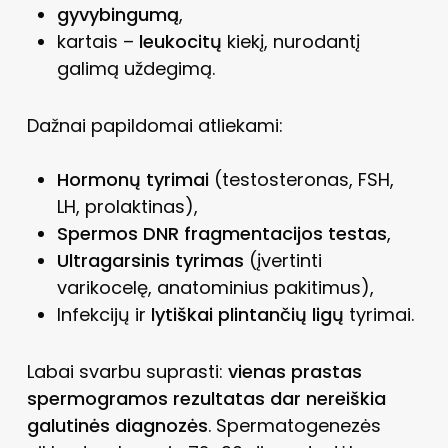
gyvybingumą
,
kartais –
leukocitų
kiekį, nurodantį
galimą uždegimą.
Dažnai papildomai atliekami:
Hormonų tyrimai
(testosteronas, FSH,
LH, prolaktinas),
Spermos DNR fragmentacijos testas
,
Ultragarsinis tyrimas
(įvertinti
varikocelę, anatominius pakitimus),
Infekcijų ir
lytiškai plintančių ligų
tyrimai.
Labai svarbu suprasti:
vienas prastas
spermogramos rezultatas dar nereiškia
galutinės diagnozės
. Spermatogenezės