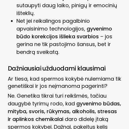
sutaupyti daug laiko, pinigų ir emocinių
išteklių.
Net jei reikalingos pagalbinio
apvaisinimo technologijos,
gyvenimo
būdo korekcijos išlieka svarbios
– jos
gerina ne tik pastojimo šansus, bet ir
bendrą sveikatą.
Dažniausiai užduodami klausimai
Ar tiesa, kad spermos kokybė nulemiama tik
genetiškai ir jos neįmanoma pagerinti?
Ne. Genetika tikrai turi reikšmės, tačiau
daugybė tyrimų rodo, kad
gyvenimo būdas,
mityba, svoris, rūkymas, alkoholis, stresas
ir aplinkos chemikalai
daro didelę įtaką
spermos kokybei. Dažnai, pakeitus kelis