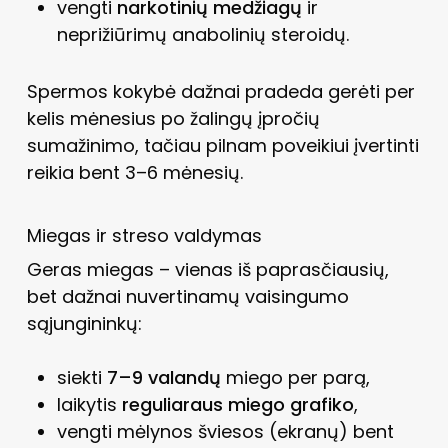
vengti
narkotinių medžiagų
ir
neprižiūrimų anabolinių steroidų.
Spermos kokybė dažnai pradeda gerėti per
kelis mėnesius po žalingų įpročių
sumažinimo, tačiau pilnam poveikiui įvertinti
reikia bent 3–6 mėnesių.
Miegas ir streso valdymas
Geras miegas – vienas iš paprasčiausių,
bet dažnai nuvertinamų vaisingumo
sąjungininkų:
siekti
7–9 valandų
miego per parą,
laikytis
reguliaraus miego grafiko
,
vengti mėlynos šviesos (ekranų) bent