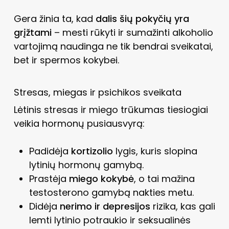
Gera žinia ta, kad
dalis šių pokyčių yra
grįžtami
– mesti rūkyti ir sumažinti alkoholio
vartojimą naudinga ne tik bendrai sveikatai,
bet ir spermos kokybei.
Stresas, miegas ir psichikos sveikata
Lėtinis stresas ir miego trūkumas tiesiogiai
veikia hormonų pusiausvyrą:
Padidėja
kortizolio
lygis, kuris slopina
lytinių hormonų gamybą.
Prastėja
miego kokybė
, o tai mažina
testosterono gamybą nakties metu.
Didėja
nerimo ir depresijos
rizika, kas gali
lemti lytinio potraukio ir seksualinės