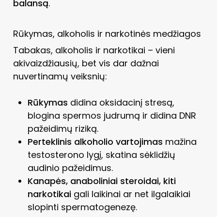
balansą
.
Rūkymas, alkoholis ir narkotinės medžiagos
Tabakas, alkoholis ir narkotikai – vieni
akivaizdžiausių, bet vis dar dažnai
nuvertinamų veiksnių:
Rūkymas
didina oksidacinį stresą,
blogina spermos judrumą ir didina DNR
pažeidimų riziką.
Perteklinis alkoholio vartojimas
mažina
testosterono lygį, skatina sėklidžių
audinio pažeidimus.
Kanapės, anaboliniai steroidai, kiti
narkotikai
gali laikinai ar net ilgalaikiai
slopinti spermatogenezę.