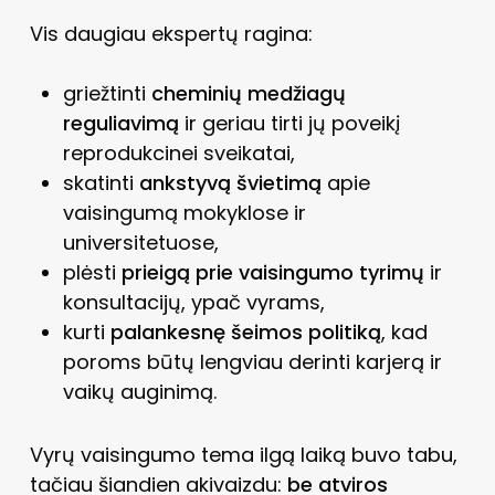
Vis daugiau ekspertų ragina:
griežtinti
cheminių medžiagų
reguliavimą
ir geriau tirti jų poveikį
reprodukcinei sveikatai,
skatinti
ankstyvą švietimą
apie
vaisingumą mokyklose ir
universitetuose,
plėsti
prieigą prie vaisingumo tyrimų
ir
konsultacijų, ypač vyrams,
kurti
palankesnę šeimos politiką
, kad
poroms būtų lengviau derinti karjerą ir
vaikų auginimą.
Vyrų vaisingumo tema ilgą laiką buvo tabu,
tačiau šiandien akivaizdu:
be atviros