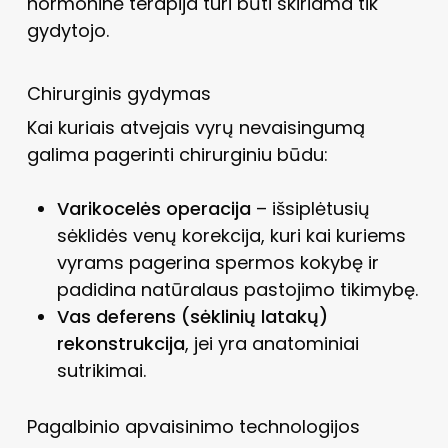
hormoninė terapija turi būti skiriama tik
gydytojo.
Chirurginis gydymas
Kai kuriais atvejais vyrų nevaisingumą
galima pagerinti chirurginiu būdu:
Varikocelės operacija
– išsiplėtusių
sėklidės venų korekcija, kuri kai kuriems
vyrams pagerina spermos kokybę ir
padidina natūralaus pastojimo tikimybę.
Vas deferens (sėklinių latakų)
rekonstrukcija
, jei yra anatominiai
sutrikimai.
Pagalbinio apvaisinimo technologijos