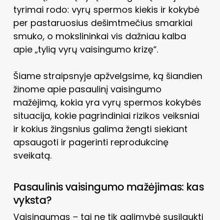
tyrimai rodo: vyrų spermos kiekis ir kokybė
per pastaruosius dešimtmečius smarkiai
smuko, o mokslininkai vis dažniau kalba
apie „tylią vyrų vaisingumo krizę“.
Šiame straipsnyje apžvelgsime, ką šiandien
žinome apie pasaulinį vaisingumo
mažėjimą, kokia yra vyrų spermos kokybės
situacija, kokie pagrindiniai rizikos veiksniai
ir kokius žingsnius galima žengti siekiant
apsaugoti ir pagerinti reprodukcinę
sveikatą.
Pasaulinis vaisingumo mažėjimas: kas
vyksta?
Vaisingumas – tai ne tik galimybė susilaukti