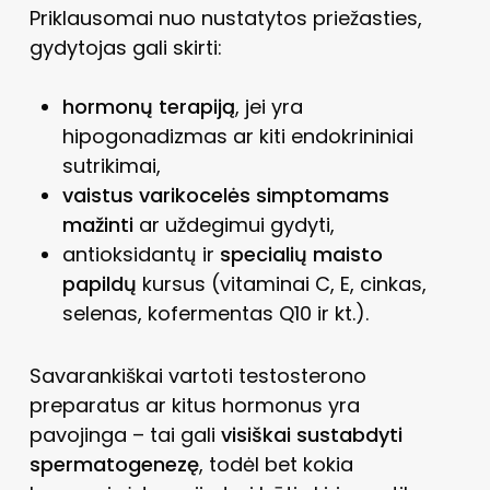
Priklausomai nuo nustatytos priežasties,
gydytojas gali skirti:
hormonų terapiją
, jei yra
hipogonadizmas ar kiti endokrininiai
sutrikimai,
vaistus varikocelės simptomams
mažinti
ar uždegimui gydyti,
antioksidantų ir
specialių maisto
papildų
kursus (vitaminai C, E, cinkas,
selenas, kofermentas Q10 ir kt.).
Savarankiškai vartoti testosterono
preparatus ar kitus hormonus yra
pavojinga – tai gali
visiškai sustabdyti
spermatogenezę
, todėl bet kokia