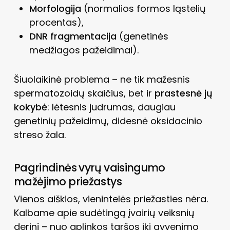
Morfologija
(normalios formos ląstelių
procentas),
DNR fragmentacija
(genetinės
medžiagos pažeidimai).
Šiuolaikinė problema – ne tik mažesnis
spermatozoidų skaičius, bet ir
prastesnė jų
kokybė
: lėtesnis judrumas, daugiau
genetinių pažeidimų, didesnė oksidacinio
streso žala.
Pagrindinės vyrų vaisingumo
mažėjimo priežastys
Vienos aiškios, vienintelės priežasties nėra.
Kalbame apie sudėtingą įvairių veiksnių
derinį – nuo aplinkos taršos iki gyvenimo