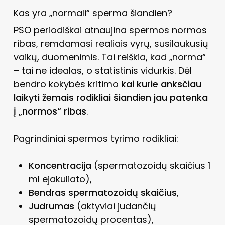
Kas yra „normali“ sperma šiandien?
PSO periodiškai atnaujina spermos normos
ribas, remdamasi realiais vyrų, susilaukusių
vaikų, duomenimis. Tai reiškia, kad „norma“
– tai ne idealas, o statistinis vidurkis. Dėl
bendro kokybės kritimo
kai kurie anksčiau
laikyti žemais rodikliai šiandien jau patenka
į „normos“ ribas
.
Pagrindiniai spermos tyrimo rodikliai:
Koncentracija
(spermatozoidų skaičius 1
ml ejakuliato),
Bendras spermatozoidų skaičius
,
Judrumas
(aktyviai judančių
spermatozoidų procentas),