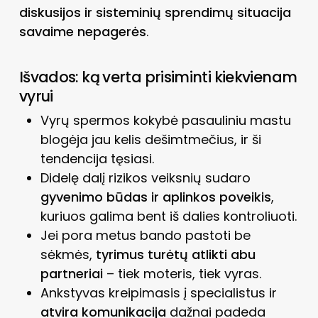
diskusijos ir sisteminių sprendimų situacija
savaime nepagerės
.
Išvados: ką verta prisiminti kiekvienam
vyrui
Vyrų spermos kokybė pasauliniu mastu
blogėja jau kelis dešimtmečius, ir ši
tendencija tęsiasi.
Didelę dalį rizikos veiksnių sudaro
gyvenimo būdas ir aplinkos poveikis
,
kuriuos galima bent iš dalies kontroliuoti.
Jei pora metus bando pastoti be
sėkmės,
tyrimus turėtų atlikti abu
partneriai
– tiek moteris, tiek vyras.
Ankstyvas kreipimasis į specialistus ir
atvira komunikacija
dažnai padeda