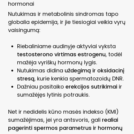
hormonai
Nutukimas ir metabolinis sindromas tapo
globalia epidemija, ir jie tiesiogiai veikia vyrų
vaisingumą:
Riebaliniame audinyje aktyviai vyksta
testosterono virtimas estrogenu
, todėl
mažėja vyriškų hormonų lygis.
Nutukimas didina
uždegimą ir oksidacinį
stresą
, kurie kenkia spermatozoidų DNR.
Dažniau pasitaiko
erekcijos sutrikimai
ir
sumažėjęs lytinis potraukis.
Net ir nedidelis kūno masės indekso (KMI)
sumažėjimas, jei yra antsvoris, gali
realiai
pagerinti spermos parametrus ir hormonų