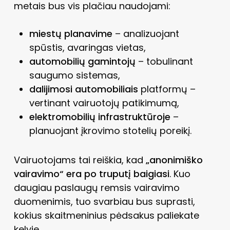
metais bus vis plačiau naudojami:
miestų planavime
– analizuojant
spūstis, avaringas vietas,
automobilių gamintojų
– tobulinant
saugumo sistemas,
dalijimosi automobiliais
platformų –
vertinant vairuotojų patikimumą,
elektromobilių infrastruktūroje
–
planuojant įkrovimo stotelių poreikį.
Vairuotojams tai reiškia, kad
„anonimiško
vairavimo“ era po truputį baigiasi
. Kuo
daugiau paslaugų remsis vairavimo
duomenimis, tuo svarbiau bus suprasti,
kokius skaitmeninius pėdsakus paliekate
kelyje.