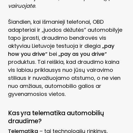
vairuojate
.
Šiandien, kai išmanieji telefonai, OBD
adapteriai ir „juodos dėžutės“ automobilyje
tapo įprasti, draudimo bendrovės vis
aktyviau Lietuvoje testuoja ir diegia
„pay
how you drive“
bei
„pay as you drive“
produktus. Tai reiškia, kad draudimo kaina
vis labiau priklausys nuo jūsų vairavimo
stiliaus ir nuvažiuojamo atstumo, o ne vien
nuo amžiaus, automobilio galios ar
gyvenamosios vietos.
Kas yra telematika automobilių
draudime?
Telematika
– tai technologijų rinkinys,