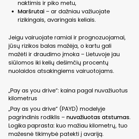
naktimis ir piko metu,
Maršrutai
– ar dažniau važiuojate
rizikingais, avaringais keliais.
Jeigu vairuojate ramiai ir prognozuojamai,
jūsų rizikos balas mažėja, o kartu gali
mažėti ir draudimo įmoka – Lietuvoje jau
siūlomos iki kelių dešimčių procentų
nuolaidos atsakingiems vairuotojams.
„Pay as you drive“: kaina pagal nuvažiuotus
kilometrus
„Pay as you drive“ (PAYD) modelyje
pagrindinis rodiklis –
nuvažiuotas atstumas
.
Logika paprasta: kuo mažiau kilomet­rų, tuo
mažesnė tikimybė patekti į avariją.