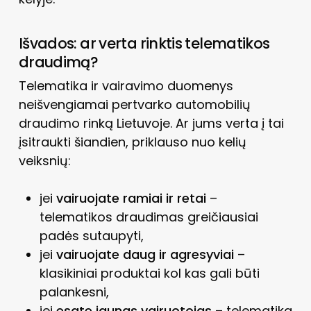
Išvados: ar verta rinktis telematikos
draudimą?
Telematika ir vairavimo duomenys
neišvengiamai pertvarko automobilių
draudimo rinką Lietuvoje. Ar jums verta į tai
įsitraukti šiandien, priklauso nuo kelių
veiksnių:
jei
vairuojate ramiai ir retai
–
telematikos draudimas greičiausiai
padės sutaupyti,
jei
vairuojate daug ir agresyviai
–
klasikiniai produktai kol kas gali būti
palankesni,
jei
esate jaunas vairuotojas
– telematika