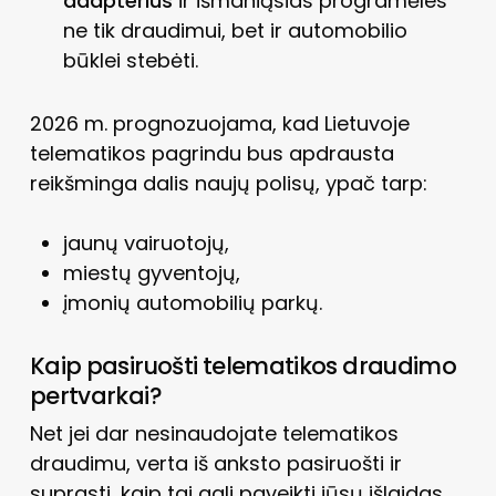
adapterius
ir išmaniąsias programėles
ne tik draudimui, bet ir automobilio
būklei stebėti.
2026 m. prognozuojama, kad Lietuvoje
telematikos pagrindu bus apdrausta
reikšminga dalis naujų polisų, ypač tarp:
jaunų vairuotojų,
miestų gyventojų,
įmonių automobilių parkų.
Kaip pasiruošti telematikos draudimo
pertvarkai?
Net jei dar nesinaudojate telematikos
draudimu, verta iš anksto pasiruošti ir
suprasti, kaip tai gali paveikti jūsų išlaidas.