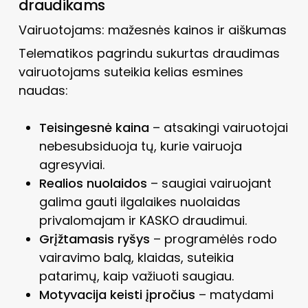
draudikams
Vairuotojams: mažesnės kainos ir aiškumas
Telematikos pagrindu sukurtas draudimas
vairuotojams suteikia kelias esmines
naudas:
Teisingesnė kaina
– atsakingi vairuotojai
nebesubsiduoja tų, kurie vairuoja
agresyviai.
Realios nuolaidos
– saugiai vairuojant
galima gauti ilgalaikes nuolaidas
privalomajam ir KASKO draudimui.
Grįžtamasis ryšys
– programėlės rodo
vairavimo balą, klaidas, suteikia
patarimų, kaip važiuoti saugiau.
Motyvacija keisti įpročius
– matydami