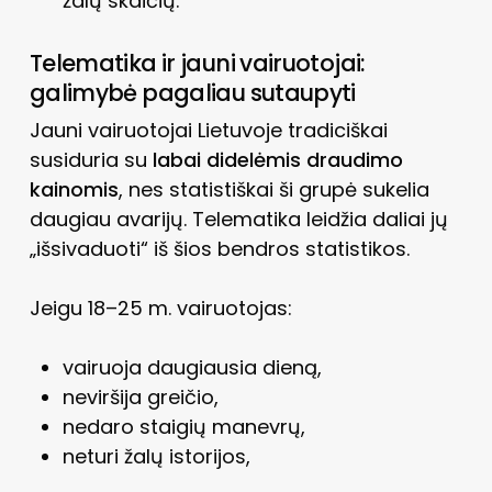
žalų skaičių.
Telematika ir jauni vairuotojai:
galimybė pagaliau sutaupyti
Jauni vairuotojai Lietuvoje tradiciškai
susiduria su
labai didelėmis draudimo
kainomis
, nes statistiškai ši grupė sukelia
daugiau avarijų. Telematika leidžia daliai jų
„išsivaduoti“ iš šios bendros statistikos.
Jeigu 18–25 m. vairuotojas:
vairuoja daugiausia dieną,
neviršija greičio,
nedaro staigių manevrų,
neturi žalų istorijos,