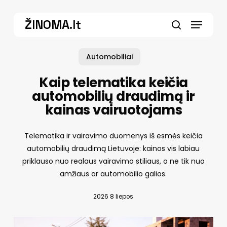
Skip
Menu
to
ŽINOMA.lt
main
search
content
Automobiliai
Kaip telematika keičia
automobilių draudimą ir
kainas vairuotojams
Telematika ir vairavimo duomenys iš esmės keičia
automobilių draudimą Lietuvoje: kainos vis labiau
priklauso nuo realaus vairavimo stiliaus, o ne tik nuo
amžiaus ar automobilio galios.
2026 8 liepos