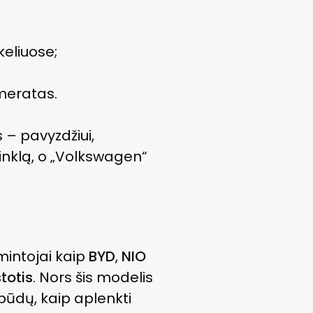
keliuose;
meratas.
s – pavyzdžiui,
inklą, o „Volkswagen“
amintojai kaip
BYD
,
NIO
totis
. Nors šis modelis
 būdų, kaip aplenkti