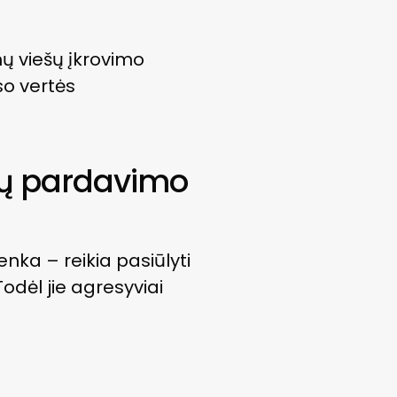
nų viešų įkrovimo
so vertės
ių pardavimo
nka – reikia pasiūlyti
odėl jie agresyviai