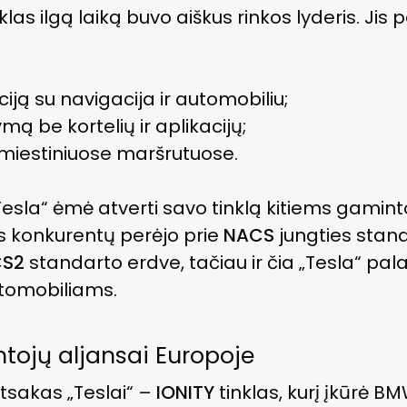
klas ilgą laiką buvo aiškus rinkos lyderis. Jis p
ciją su navigacija ir automobiliu;
ą be kortelių ir aplikacijų;
pmiestiniuose maršrutuose.
Tesla“ ėmė atverti savo tinklą kitiems gamin
s konkurentų perėjo prie
NACS
jungties stand
S2
standarto erdve, tačiau ir čia „Tesla“ pala
utomobiliams.
intojų aljansai Europoje
tsakas „Teslai“ –
IONITY
tinklas, kurį įkūrė 