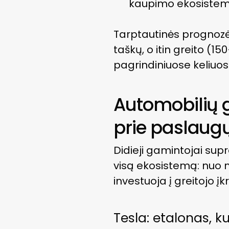
kaupimo ekosistemo
Tarptautinės prognozės
taškų, o itin greito (
pagrindiniuose keliuos
Automobilių 
prie paslaug
Didieji gamintojai sup
visą ekosistemą: nuo na
investuoja į greitojo įk
Tesla: etalonas, kur