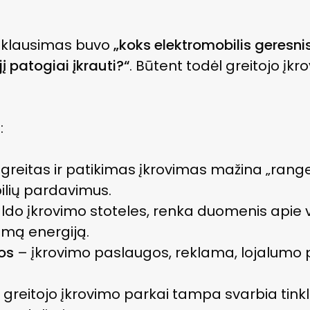
as klausimas buvo
„koks elektromobilis geresni
 jį patogiai įkrauti?“
. Būtent todėl greitojo įk
.
:
greitas ir patikimas įkrovimas mažina „range a
ilių pardavimus.
ldo įkrovimo stoteles, renka duomenis apie 
jamą energiją.
os
– įkrovimo paslaugos, reklama, lojalum
 greitojo įkrovimo parkai tampa svarbia tink