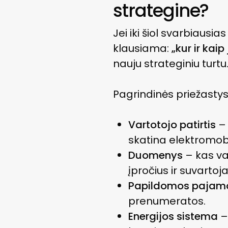
strategine?
Jei iki šiol svarbiausi
klausiama:
„kur ir kaip
nauju strateginiu turtu
Pagrindinės priežastys
Vartotojo patirtis
– 
skatina elektromob
Duomenys
– kas va
įpročius ir suvarto
Papildomos pajam
prenumeratos.
Energijos sistema
–