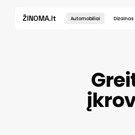
Skip
to
ŽINOMA.lt
Automobiliai
Dizainas
main
content
Spauskite Enter paieškai...
Grei
įkro