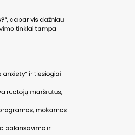
s?“
, dabar vis dažniau
rovimo tinklai tampa
nxiety“ ir tiesiogiai
vairuotojų maršrutus,
o programos, mokamos
lo balansavimo ir