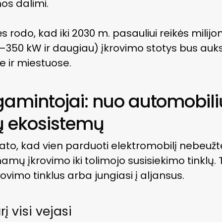
s dalimi.
 rodo, kad iki 2030 m. pasauliui reikės milijo
150–350 kW ir daugiau) įkrovimo stotys bus auk
e ir miestuose.
gamintojai: nuo automobil
ų ekosistemų
rato, kad vien parduoti elektromobilį nebeužte
mų įkrovimo iki tolimojo susisiekimo tinklų. T
rovimo tinklus arba jungiasi į aljansus.
į visi vejasi