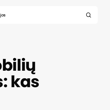
search
jos
bilių
: kas