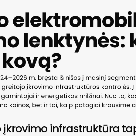
o elektromobi
mo lenktynės: 
 kovą?
024–2026 m. bręsta iš nišos į masinį segmentą,
greitojo įkrovimo infrastruktūros kontrolės. Į
gamintojai ir energetikos milžinai. Nuo to, ka
imo kainos, bet ir tai, kaip patogiai krausime
o įkrovimo infrastruktūra ta