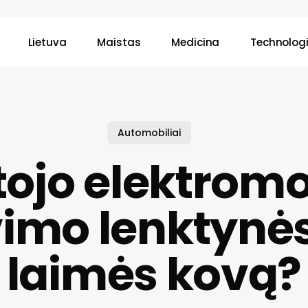
Lietuva
Maistas
Medicina
Technologi
Automobiliai
tojo elektromo
vimo lenktynės
laimės kovą?