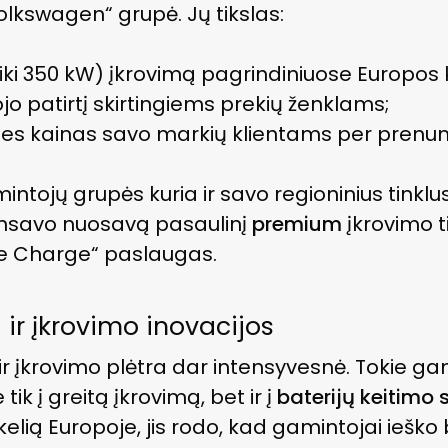
olkswagen“ grupė. Jų tikslas:
tą (iki 350 kW) įkrovimą pagrindiniuose Europos 
jo patirtį skirtingiems prekių ženklams;
nes kainas savo markių klientams per prenu
intojų grupės kuria ir savo regioninius tinklu
nsavo nuosavą pasaulinį
premium
įkrovimo t
 „We Charge“ paslaugas.
 ir įkrovimo inovacijos
 ir įkrovimo plėtra dar intensyvesnė. Tokie g
tik į greitą įkrovimą, bet ir į
baterijų keitimo s
 kelią Europoje, jis rodo, kad gamintojai ieško