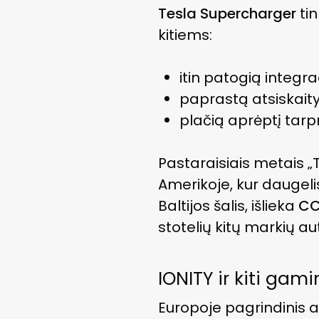
Tesla Supercharger
tin
kitiems:
itin patogią integra
paprastą atsiskaitym
plačią aprėptį tar
Pastaraisiais metais „
Amerikoje, kur daugeli
Baltijos šalis, išlieka
CC
stotelių kitų markių a
IONITY ir kiti gam
Europoje pagrindinis a