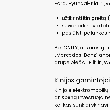
Ford, Hyundai-Kia ir „V
užtikrinti itin grei
suvienodinti vartoto
pasiūlyti palankes
Be IONITY, atskiros gam
„Mercedes-Benz“ ano
grupė plečia „Elli“ ir
Kinijos gamintojai
Kinijoje elektromobilių
ar
Xpeng
investuoja ne 
kol kas sunkiai skinasi