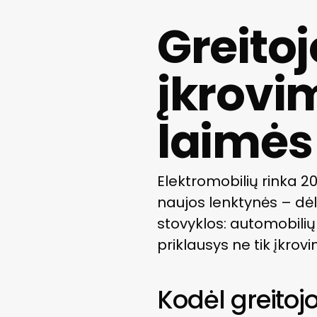
Greitoj
įkrovi
laimės
Elektromobilių rinka 2
naujos lenktynės – dėl 
stovyklos: automobilių 
priklausys ne tik įkrov
Kodėl greitoj