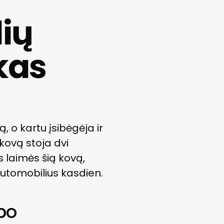
lių
kas
 o kartu įsibėgėja ir
 kovą stoja dvi
s laimės šią kovą,
 automobilius kasdien.
po