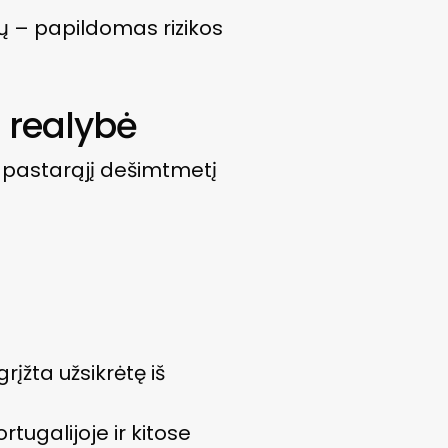
ių – papildomas rizikos
a realybė
er pastarąjį dešimtmetį
įžta užsikrėtę iš
ortugalijoje ir kitose