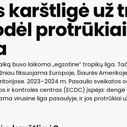
 karštligė už 
odėl protrūkiai
a
laiką buvo laikoma „egzotine“ tropikų liga. T
žniau fiksuojama Europoje, Šiaurės Amerikoje ir
ritorijose. 2023–2024 m. Pasaulio sveikatos or
os ir kontrolės centras (ECDC) įspėja: deng
ma virusine liga pasaulyje, ir jos protrūkiai u