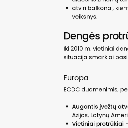
atviri balkonai, kie
veiksnys.
Dengės protrū
Iki 2010 m. vietiniai d
situacija smarkiai pasi
Europa
ECDC duomenimis, per
Augantis įvežtų atv
Azijos, Lotynų Amerik
Vietiniai protrūkiai
–