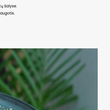
kų šalyse.
augotis.