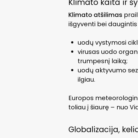
Klimato kaita ir š
Klimato atšilimas
prai
išgyventi bei daugintis
uodų vystymosi cikl
virusas uodo organ
trumpesnį laiką;
uodų aktyvumo sezo
ilgiau.
Europos meteorologin
toliau į šiaurę – nuo Vi
Globalizacija, kel