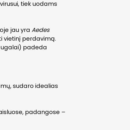
virusui, tiek uodams
toje jau yra
Aedes
ti vietinį perdavimą.
 augalai) padeda
emų, sudaro idealias
 žaisluose, padangose –
;