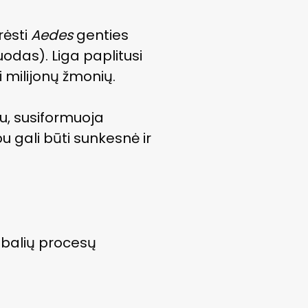
rėsti
Aedes
genties
 uodas). Liga paplitusi
 milijonų žmonių.
pu, susiformuoja
pu gali būti sunkesnė ir
lobalių procesų