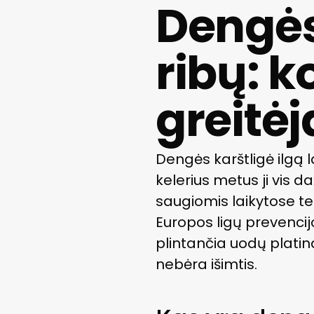
Dengės
ribų: k
greitėj
Dengės karštligė ilgą 
kelerius metus ji vis da
saugiomis laikytose te
Europos ligų prevencij
plintančia uodų platina
nebėra išimtis.