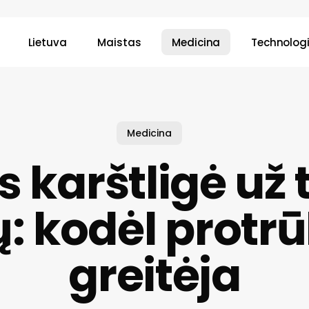
Lietuva
Maistas
Medicina
Technologi
Medicina
 karštligė už 
ų: kodėl protrū
greitėja