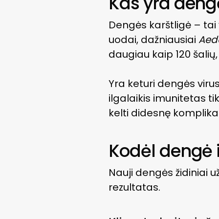
Kas yra dengė
Dengės karštligė – tai
uodai, dažniausiai
Aed
daugiau kaip 120 šalių
Yra keturi dengės virus
ilgalaikis imunitetas ti
kelti didesnę komplikaci
Kodėl dengė i
Nauji dengės židiniai u
rezultatas.