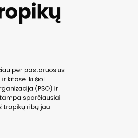
tropikų
ačiau per pastaruosius
 kitose iki šiol
ganizacija (PSO) ir
ė tampa sparčiausiai
ž tropikų ribų jau