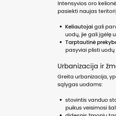
Intensyvios oro kelion
pasiekti naujas teritori
Keliautojai
gali parv
uodų, jie gali įgėlę
Tarptautinė prekyb
pasyviai plisti uodų
Urbanizacija ir ž
Greita urbanizacija, y
sąlygas uodams:
stovintis vanduo st
puikus veisimosi šalt
didesnis žmonių ta