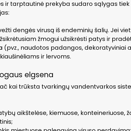
ės ir tarptautinė prekyba sudaro sąlygas tiek 
jas:
ežti dengės virusą iš endeminių šalių. Jei vie
 užsikrėtusiam žmogui užsikrėsti patys ir pradė
a
(pvz., naudotos padangos, dekoratyviniai
 kiaušinėliams ir lervoms.
mogaus elgsena
pač kai trūksta tvarkingų vandentvarkos sist
atybų aikštelėse, kiemuose, konteineriuose,
inis;
nkis miestuose palengvina viruso perdavimą