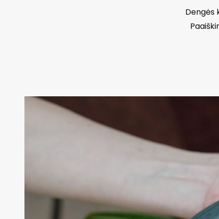
Dengės ka
Paaiški