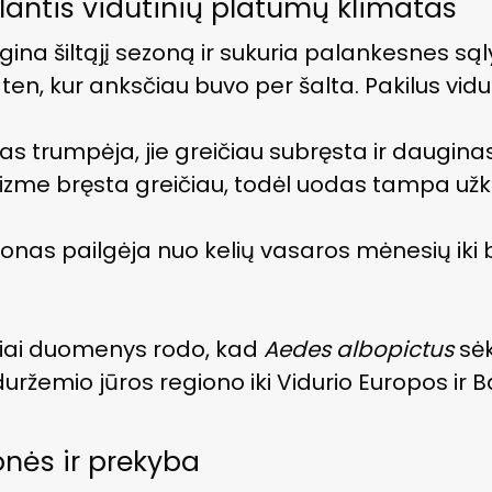
ylantis vidutinių platumų klimatas
lgina šiltąjį sezoną ir sukuria palankesnes 
 ten, kur anksčiau buvo per šalta. Pakilus vid
as trumpėja, jie greičiau subręsta ir dauginas
izme bręsta greičiau, todėl uodas tampa už
nas pailgėja nuo kelių vasaros mėnesių iki 
iai duomenys rodo, kad
Aedes albopictus
sėk
duržemio jūros regiono iki Vidurio Europos ir B
ionės ir prekyba