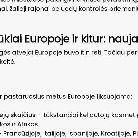
mai, žalieji rajonai be uodų kontrolės priemon
kiai Europoje ir kitur: nauj
engės atvejai Europoje buvo itin reti. Tačiau p
keitė.
 pastaruosius metus Europoje fiksuojama:
ejų skaičius
– tūkstančiai keliautojų kasmet gr
os ir Afrikos.
 Prancūzijoje, Italijoje, Ispanijoje, Kroatijoje, P