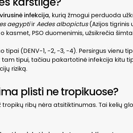
s karštligė?
virusinė infekcija
, kurią žmogui perduoda užk
es aegypti
ir
Aedes albopictus
(Azijos tigrinis
, o kasmet, PSO duomenimis, užsikrečia šimtai
o tipai (DENV-1, -2, -3, -4). Persirgus vienu ti
k tam tipui, tačiau pakartotinė infekcija kitu ti
jų riziką.
ma plisti ne tropikuose?
ž tropikų ribų nėra atsitiktinumas. Tai kelių g