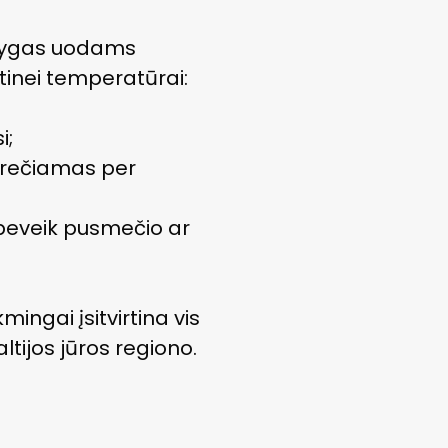
sąlygas uodams
utinei temperatūrai:
i;
krečiamas per
beveik pusmečio ar
mingai įsitvirtina vis
altijos jūros regiono.