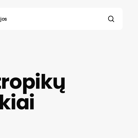
search
jos
tropikų
kiai