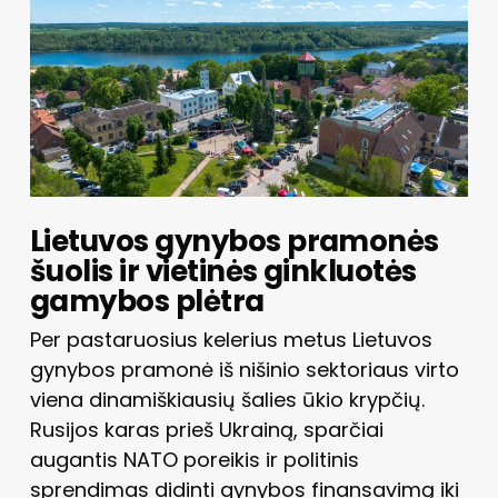
Lietuvos gynybos pramonės
šuolis ir vietinės ginkluotės
gamybos plėtra
Per pastaruosius kelerius metus Lietuvos
gynybos pramonė iš nišinio sektoriaus virto
viena dinamiškiausių šalies ūkio krypčių.
Rusijos karas prieš Ukrainą, sparčiai
augantis NATO poreikis ir politinis
sprendimas didinti gynybos finansavimą iki