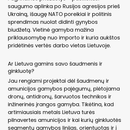
saugumo aplinka po Rusijos agresijos prieš
Ukrainą, išaugę NATO poreikiai ir politinis
sprendimas nuolat didinti gynybos
biudžetą. Vietinė gamyba mažina
priklausomybę nuo importo ir kuria aukštos
pridėtinės vertės darbo vietas Lietuvoje.
Ar Lietuva gamins savo šaudmenis ir
ginkluotę?
Jau rengiami projektai dėl šaudmenų ir
amunicijos gamybos pajėgumų, plėtojama
dronų, antidronų, šarvuotos technikos ir
inžinerinės įrangos gamyba. Tikėtina, kad
artimiausiais metais Lietuva turės
pilnavertes amunicijos ir kai kurių ginkluotės
segmentų gamybos linijas, orientuotas ir į