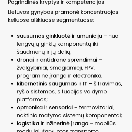
Pagrindinės kryptys ir kompetencijos
Lietuvos gynybos pramonė koncentruojasi
keliuose aiškiuose segmentuose:
sausumos ginkluotė ir amunicija
– nuo
lengvųjų ginklų komponentų iki
šaudmenų ir jų dalių;
dronai ir antidrone sprendimai
–
žvalgybiniai, smogiamieji, FPV,
programinė įranga ir elektronika;
kibernetinis saugumas ir IT
– šifravimas,
ryšio sistemos, situacijos valdymo
platformos;
optronika ir sensoriai
– termovizoriai,
naktinio matymo sistemų komponentai;
logistika ir inžinerinė įranga
– mobilūs
moduliai, šarvuotos transporto