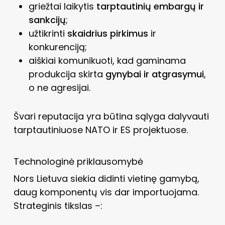
griežtai laikytis
tarptautinių embargų ir
sankcijų
;
užtikrinti
skaidrius pirkimus
ir
konkurenciją;
aiškiai komunikuoti, kad gaminama
produkcija skirta
gynybai ir atgrasymui
,
o ne agresijai.
Švari reputacija yra būtina sąlyga dalyvauti
tarptautiniuose NATO ir ES projektuose.
Technologinė priklausomybė
Nors Lietuva siekia didinti vietinę gamybą,
daug komponentų vis dar importuojama.
Strateginis tikslas –: