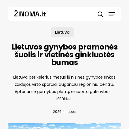
Skip
Menu
to
ŽINOMA.lt
main
search
content
Lietuva
Lietuvos gynybos pramonės
šuolis ir vietinės ginkluotės
bumas
Lietuva per kelerius metus iš nišinės gynybos rinkos
žaidėjos virto sparčiai augančiu regioniniu centru.
Aptariame gamybos plėtrą, eksporto galimybes ir
iššūkius.
2026 4 liepos