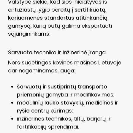
Valstybė siekia, kad šios iniciatyvos iš
entuziastų lygio pereitų į
sertifikuotą,
kariuomenės standartus atitinkančią
gamybą
, kurią būtų galima eksportuoti
sąjungininkams.
Šarvuota technika ir inžinerinė įranga
Nors sudėtingos kovinės mašinos Lietuvoje
dar negaminamos, auga:
šarvuotų ir sustiprintų transporto
priemonių
gamyba ir modifikavimas;
modulinių
lauko stovyklų, medicinos ir
ryšio centrų
kūrimas;
inžinerinės technikos, tiltų, barjerų ir
fortifikacijų sprendimai.