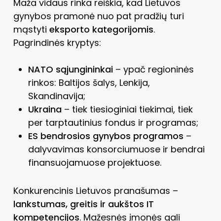
Maža vidaus rinka reiškia, kad Lietuvos
gynybos pramonė nuo pat pradžių turi
mąstyti
eksporto kategorijomis
.
Pagrindinės kryptys:
NATO sąjungininkai
– ypač regioninės
rinkos: Baltijos šalys, Lenkija,
Skandinavija;
Ukraina
– tiek tiesioginiai tiekimai, tiek
per tarptautinius fondus ir programas;
ES bendrosios gynybos programos
–
dalyvavimas konsorciumuose ir bendrai
finansuojamuose projektuose.
Konkurencinis Lietuvos pranašumas –
lankstumas, greitis ir aukštos IT
kompetencijos
. Mažesnės įmonės gali