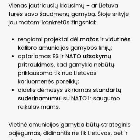
Vienas jautriausių klausimų – ar Lietuva
turės savo šaudmenų gamybą. Šioje srityje
jau matomi konkretūs žingsniai:
rengiami projektai dėl
mažos ir vidutinės
kalibro amunicijos
gamybos linijų;
aptariamas
ES ir NATO užsakymų
pritraukimas
, kad gamykla nebūtų
priklausoma tik nuo Lietuvos
kariuomenės poreikių;
didelis dėmesys skiriamas
standartų
suderinamumui
su NATO ir saugumo
reikalavimams.
Vietinė amunicijos gamyba būtų strateginis
pajėgumas, didinantis ne tik Lietuvos, bet ir