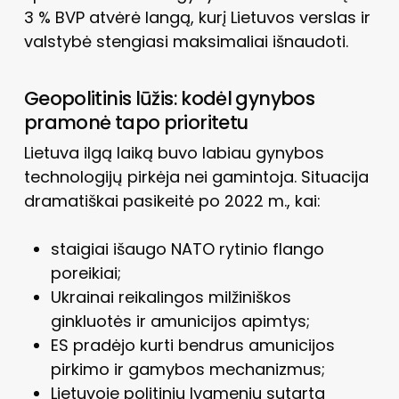
3 % BVP atvėrė langą, kurį Lietuvos verslas ir
valstybė stengiasi maksimaliai išnaudoti.
Geopolitinis lūžis: kodėl gynybos
pramonė tapo prioritetu
Lietuva ilgą laiką buvo labiau gynybos
technologijų pirkėja nei gamintoja. Situacija
dramatiškai pasikeitė po 2022 m., kai:
staigiai išaugo NATO rytinio flango
poreikiai;
Ukrainai reikalingos milžiniškos
ginkluotės ir amunicijos apimtys;
ES pradėjo kurti bendrus amunicijos
pirkimo ir gamybos mechanizmus;
Lietuvoje politiniu lygmeniu sutarta