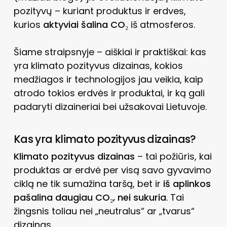
pozityvų – kuriant produktus ir erdves,
kurios
aktyviai šalina CO₂
iš atmosferos.
Šiame straipsnyje – aiškiai ir praktiškai: kas
yra klimato pozityvus dizainas, kokios
medžiagos ir technologijos jau veikia, kaip
atrodo tokios erdvės ir produktai, ir ką gali
padaryti dizaineriai bei užsakovai Lietuvoje.
Kas yra klimato pozityvus dizainas?
Klimato pozityvus dizainas
– tai požiūris, kai
produktas ar erdvė per visą savo gyvavimo
ciklą ne tik sumažina taršą, bet ir
iš aplinkos
pašalina daugiau CO₂, nei sukuria
. Tai
žingsnis toliau nei „neutralus“ ar „tvarus“
dizainas.