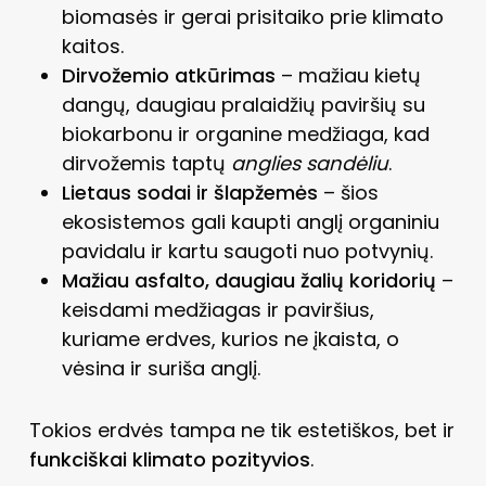
biomasės ir gerai prisitaiko prie klimato
kaitos.
Dirvožemio atkūrimas
– mažiau kietų
dangų, daugiau pralaidžių paviršių su
biokarbonu ir organine medžiaga, kad
dirvožemis taptų
anglies sandėliu
.
Lietaus sodai ir šlapžemės
– šios
ekosistemos gali kaupti anglį organiniu
pavidalu ir kartu saugoti nuo potvynių.
Mažiau asfalto, daugiau žalių koridorių
–
keisdami medžiagas ir paviršius,
kuriame erdves, kurios ne įkaista, o
vėsina ir suriša anglį.
Tokios erdvės tampa ne tik estetiškos, bet ir
funkciškai klimato pozityvios
.