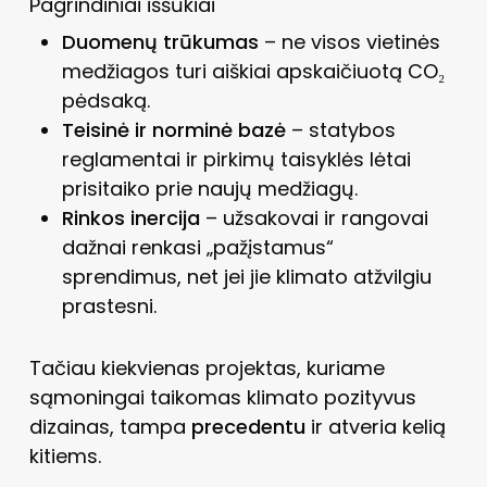
Pagrindiniai iššūkiai
Duomenų trūkumas
– ne visos vietinės
medžiagos turi aiškiai apskaičiuotą CO₂
pėdsaką.
Teisinė ir norminė bazė
– statybos
reglamentai ir pirkimų taisyklės lėtai
prisitaiko prie naujų medžiagų.
Rinkos inercija
– užsakovai ir rangovai
dažnai renkasi „pažįstamus“
sprendimus, net jei jie klimato atžvilgiu
prastesni.
Tačiau kiekvienas projektas, kuriame
sąmoningai taikomas klimato pozityvus
dizainas, tampa
precedentu
ir atveria kelią
kitiems.