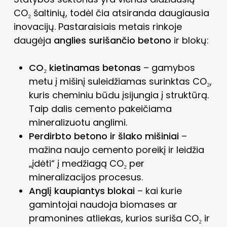
CO₂ šaltinių, todėl čia atsiranda daugiausia
inovacijų. Pastaraisiais metais rinkoje
daugėja
anglies surišančio betono
ir blokų:
CO₂ kietinamas betonas
– gamybos
metu į mišinį suleidžiamas surinktas CO₂,
kuris cheminiu būdu įsijungia į struktūrą.
Taip dalis cemento pakeičiama
mineralizuotu anglimi.
Perdirbto betono ir šlako mišiniai
–
mažina naujo cemento poreikį ir leidžia
„įdėti“ į medžiagą CO₂ per
mineralizacijos procesus.
Anglį kaupiantys blokai
– kai kurie
gamintojai naudoja biomases ar
pramonines atliekas, kurios suriša CO₂ ir