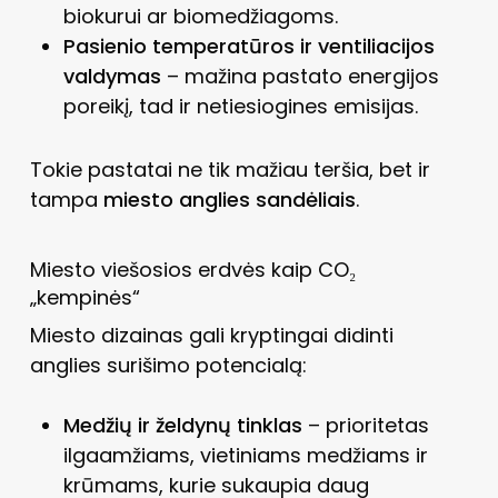
biokurui ar biomedžiagoms.
Pasienio temperatūros ir ventiliacijos
valdymas
– mažina pastato energijos
poreikį, tad ir netiesiogines emisijas.
Tokie pastatai ne tik mažiau teršia, bet ir
tampa
miesto anglies sandėliais
.
Miesto viešosios erdvės kaip CO₂
„kempinės“
Miesto dizainas gali kryptingai didinti
anglies surišimo potencialą:
Medžių ir želdynų tinklas
– prioritetas
ilgaamžiams, vietiniams medžiams ir
krūmams, kurie sukaupia daug