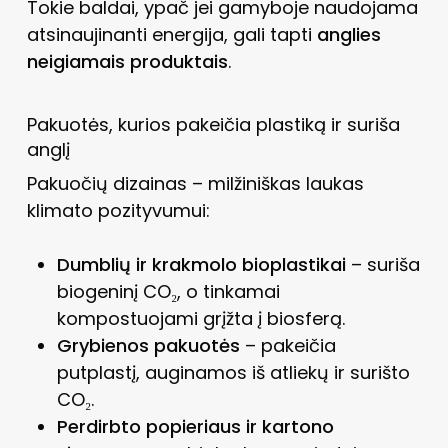
Tokie baldai, ypač jei gamyboje naudojama
atsinaujinanti energija, gali tapti
anglies
neigiamais produktais
.
Pakuotės, kurios pakeičia plastiką ir suriša
anglį
Pakuočių dizainas – milžiniškas laukas
klimato pozityvumui:
Dumblių ir krakmolo bioplastikai
– suriša
biogeninį CO₂, o tinkamai
kompostuojami grįžta į biosferą.
Grybienos pakuotės
– pakeičia
putplastį, auginamos iš atliekų ir surišto
CO₂.
Perdirbto popieriaus ir kartono