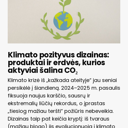
Klimato pozityvus dizainas:
produktai ir erdvės, kurios
aktyviai šalina CO₂
Klimato krizė iš „kažkada ateityje“ jau seniai
persikėlė į šiandieną. 2024–2025 m. pasaulis
fiksuoja naujus karščio, sausrų ir
ekstremalių liūčių rekordus, o įprastas
„tiesiog mažiau teršti“ požiūris nebeveikia.
Dizainas taip pat keičia kryptį: iš tvaraus
(mažiau blogo) jis evoliucionuoja į klimato