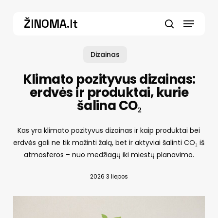
Skip
Menu
to
ŽINOMA.lt
main
search
content
Dizainas
Klimato pozityvus dizainas:
erdvės ir produktai, kurie
šalina CO₂
Kas yra klimato pozityvus dizainas ir kaip produktai bei
erdvės gali ne tik mažinti žalą, bet ir aktyviai šalinti CO₂ iš
atmosferos – nuo medžiagų iki miestų planavimo.
2026 3 liepos