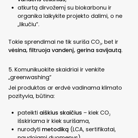
atkurtą dirvožemį su biokarbonu ir
organika laikykite projekto dalimi, o ne
„likučiu“.
Tokie sprendimai ne tik suriša CO₂, bet ir
vėsina, filtruoja vandenį, gerina savijautą
.
5. Komunikuokite skaidriai ir venkite
„greenwashing“
Jei produktas ar erdvė vadinama klimato
pozityvia, būtina:
pateikti
aiškius skaičius
– kiek CO₂
išskiriama ir kiek surišama,
nurodyti
metodiką
(LCA, sertifikatai,
naudojami duomenys),