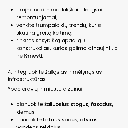
projektuokite moduliškai ir lengvai
remontuojamai,
venkite trumpalaikių trendų, kurie
skatina greitą keitimą,
rinkitės kokybišką apdailą ir
konstrukcijas, kurias galima atnaujinti, o
ne išmesti.
4. Integruokite žaliąsias ir mėlynąsias
infrastruktūras
Ypač erdvių ir miesto dizainui:
planuokite
žaliuosius stogus, fasadus,
kiemus
,
naudokite
lietaus sodus, atvirus
vandens telkinius
,