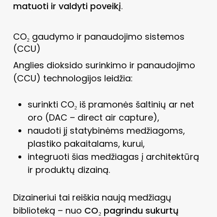
matuoti ir valdyti poveikį
.
CO₂ gaudymo ir panaudojimo sistemos
(CCU)
Anglies dioksido surinkimo ir panaudojimo
(CCU) technologijos leidžia:
surinkti CO₂ iš pramonės šaltinių ar net
oro (DAC – direct air capture),
naudoti jį statybinėms medžiagoms,
plastiko pakaitalams, kurui,
integruoti šias medžiagas į architektūrą
ir produktų dizainą.
Dizaineriui tai reiškia naują medžiagų
biblioteką – nuo
CO₂ pagrindu sukurtų