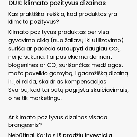
DUK: klimato pozityvus dizainas
Kas praktiškai reiškia, kad produktas yra
klimato pozityvus?
Klimato pozityvus produktas per visą
gyvavimo ciklą (nuo žaliavų iki utilizavimo)
suriša ar padeda sutaupyti daugiau CO₂
,
nei jo sukuria. Tai pasiekiama derinant
biogenines ar CO₂ surišančias medžiagas,
mažo poveikio gamybą, ilgaamžišką dizainą
ir, jei reikia, skaidrias kompensacijas.
Svarbu, kad tai būtų
pagrįsta skaičiavimais
,
o ne tik marketingu.
Ar klimato pozityvus dizainas visada
brangesnis?
Nebūtinai. Kartais
iš pradžių investicija