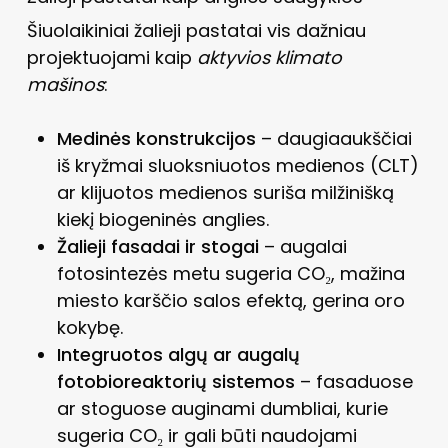
Šiuolaikiniai žalieji pastatai vis dažniau
projektuojami kaip
aktyvios klimato
mašinos
:
Medinės konstrukcijos
– daugiaaukščiai
iš kryžmai sluoksniuotos medienos (CLT)
ar klijuotos medienos suriša milžinišką
kiekį biogeninės anglies.
Žalieji fasadai ir stogai
– augalai
fotosintezės metu sugeria CO₂, mažina
miesto karščio salos efektą, gerina oro
kokybę.
Integruotos algų ar augalų
fotobioreaktorių sistemos
– fasaduose
ar stoguose auginami dumbliai, kurie
sugeria CO₂ ir gali būti naudojami