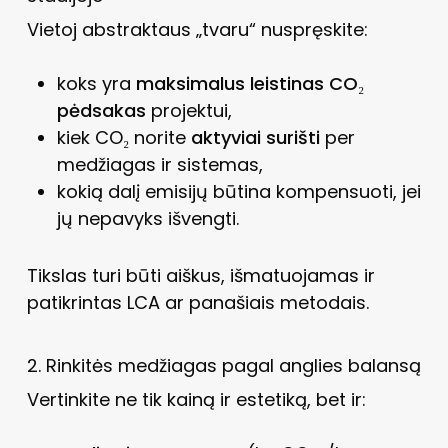
Vietoj abstraktaus „tvaru“ nuspręskite:
koks yra
maksimalus leistinas CO₂
pėdsakas
projektui,
kiek CO₂ norite
aktyviai surišti
per
medžiagas ir sistemas,
kokią dalį emisijų būtina kompensuoti, jei
jų nepavyks išvengti.
Tikslas turi būti aiškus, išmatuojamas ir
patikrintas LCA ar panašiais metodais.
2. Rinkitės medžiagas pagal anglies balansą
Vertinkite ne tik kainą ir estetiką, bet ir: