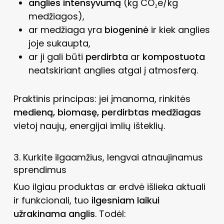
anglies intensyvumą
(kg CO₂e/kg
medžiagos),
ar medžiaga yra
biogeninė
ir kiek anglies
joje sukaupta,
ar ji gali būti
perdirbta
ar
kompostuota
neatskiriant anglies atgal į atmosferą.
Praktinis principas: jei įmanoma, rinkitės
medieną, biomasę, perdirbtas medžiagas
vietoj naujų, energijai imlių išteklių.
3. Kurkite ilgaamžius, lengvai atnaujinamus
sprendimus
Kuo ilgiau produktas ar erdvė išlieka aktuali
ir funkcionali, tuo
ilgesniam laikui
užrakinama anglis
. Todėl: