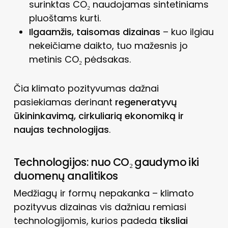
surinktas CO₂ naudojamas sintetiniams
pluoštams kurti.
Ilgaamžis, taisomas dizainas
– kuo ilgiau
nekeičiame daikto, tuo mažesnis jo
metinis CO₂ pėdsakas.
Čia klimato pozityvumas dažnai
pasiekiamas derinant
regeneratyvų
ūkininkavimą, cirkuliarią ekonomiką ir
naujas technologijas
.
Technologijos: nuo CO₂ gaudymo iki
duomenų analitikos
Medžiagų ir formų nepakanka – klimato
pozityvus dizainas vis dažniau remiasi
technologijomis, kurios padeda
tiksliai