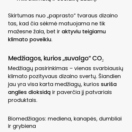
Skirtumas nuo „paprasto“ tvaraus dizaino
tas, kad čia sėkmė matuojama ne tik
mažesne žala, bet ir
aktyviu teigiamu
klimato poveikiu
.
Medžiagos, kurios „suvalgo“ CO₂
Medžiagų pasirinkimas – vienas svarbiausių
klimato pozityvaus dizaino svertų. Šiandien
jau yra visa karta medžiagų, kurios
suriša
anglies dioksidą
ir paverčia jį patvariais
produktais.
Biomedžiagos: mediena, kanapės, dumbliai
ir grybiena