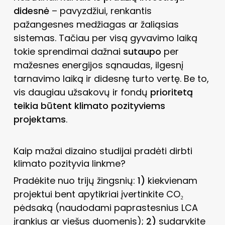
didesnė
– pavyzdžiui, renkantis
pažangesnes medžiagas ar žaliąsias
sistemas. Tačiau per visą gyvavimo laiką
tokie sprendimai dažnai
sutaupo
per
mažesnes energijos sąnaudas, ilgesnį
tarnavimo laiką ir didesnę turto vertę. Be to,
vis daugiau užsakovų ir fondų
prioritetą
teikia būtent klimato pozityviems
projektams
.
Kaip mažai dizaino studijai pradėti dirbti
klimato pozityvia linkme?
Pradėkite nuo trijų žingsnių:
1)
kiekvienam
projektui bent apytikriai įvertinkite CO₂
pėdsaką (naudodami paprastesnius LCA
įrankius ar viešus duomenis);
2)
sudarykite