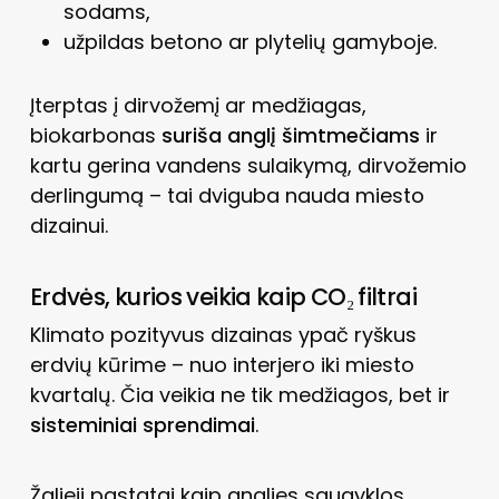
sodams,
užpildas betono ar plytelių gamyboje.
Įterptas į dirvožemį ar medžiagas,
biokarbonas
suriša anglį šimtmečiams
ir
kartu gerina vandens sulaikymą, dirvožemio
derlingumą – tai dviguba nauda miesto
dizainui.
Erdvės, kurios veikia kaip CO₂ filtrai
Klimato pozityvus dizainas ypač ryškus
erdvių kūrime – nuo interjero iki miesto
kvartalų. Čia veikia ne tik medžiagos, bet ir
sisteminiai sprendimai
.
Žalieji pastatai kaip anglies saugyklos