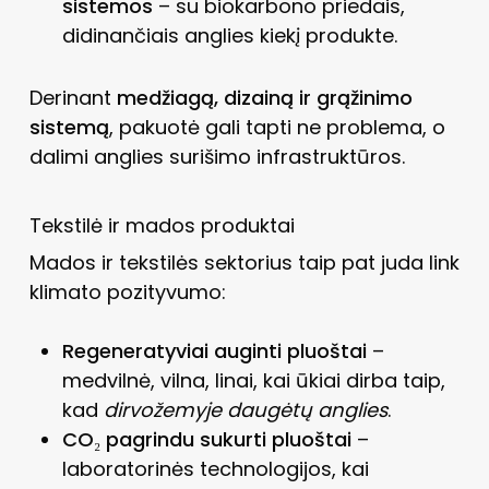
sistemos
– su biokarbono priedais,
didinančiais anglies kiekį produkte.
Derinant
medžiagą, dizainą ir grąžinimo
sistemą
, pakuotė gali tapti ne problema, o
dalimi anglies surišimo infrastruktūros.
Tekstilė ir mados produktai
Mados ir tekstilės sektorius taip pat juda link
klimato pozityvumo:
Regeneratyviai auginti pluoštai
–
medvilnė, vilna, linai, kai ūkiai dirba taip,
kad
dirvožemyje daugėtų anglies
.
CO₂ pagrindu sukurti pluoštai
–
laboratorinės technologijos, kai