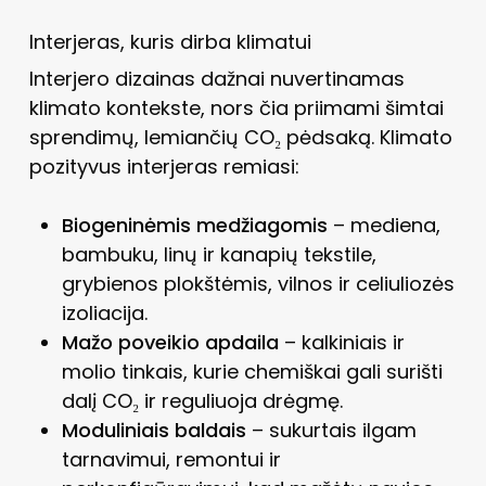
Interjeras, kuris dirba klimatui
Interjero dizainas dažnai nuvertinamas
klimato kontekste, nors čia priimami šimtai
sprendimų, lemiančių CO₂ pėdsaką. Klimato
pozityvus interjeras remiasi:
Biogeninėmis medžiagomis
– mediena,
bambuku, linų ir kanapių tekstile,
grybienos plokštėmis, vilnos ir celiuliozės
izoliacija.
Mažo poveikio apdaila
– kalkiniais ir
molio tinkais, kurie chemiškai gali surišti
dalį CO₂ ir reguliuoja drėgmę.
Moduliniais baldais
– sukurtais ilgam
tarnavimui, remontui ir