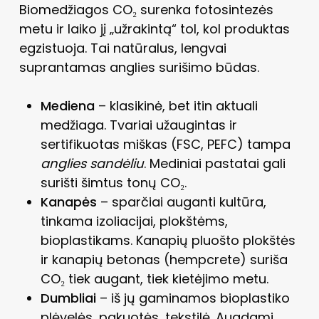
Biomedžiagos CO₂ surenka fotosintezės
metu ir laiko jį „užrakintą“ tol, kol produktas
egzistuoja. Tai natūralus, lengvai
suprantamas anglies surišimo būdas.
Mediena
– klasikinė, bet itin aktuali
medžiaga. Tvariai užaugintas ir
sertifikuotas miškas (FSC, PEFC) tampa
anglies sandėliu
. Mediniai pastatai gali
surišti šimtus tonų CO₂.
Kanapės
– sparčiai auganti kultūra,
tinkama izoliacijai, plokštėms,
bioplastikams. Kanapių pluošto plokštės
ir kanapių betonas (hempcrete) suriša
CO₂ tiek augant, tiek kietėjimo metu.
Dumbliai
– iš jų gaminamos bioplastiko
plėvelės, pakuotės, tekstilė. Augdami