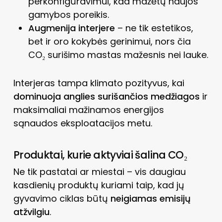
perkonfigūravimui, kad mažėtų naujos
gamybos poreikis.
Augmenija interjere
– ne tik estetikos,
bet ir oro kokybės gerinimui, nors čia
CO₂ surišimo mastas mažesnis nei lauke.
Interjeras tampa klimato pozityvus, kai
dominuoja anglies surišančios medžiagos
ir
maksimaliai mažinamos energijos
sąnaudos eksploatacijos metu.
Produktai, kurie aktyviai šalina CO₂
Ne tik pastatai ar miestai – vis daugiau
kasdienių produktų kuriami taip, kad jų
gyvavimo ciklas būtų
neigiamas emisijų
atžvilgiu
.