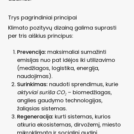
Trys pagrindiniai principai
Klimato pozityvų dizainą galima suprasti
per tris aiškius principus:
Prevencija:
maksimaliai sumažinti
emisijas nuo pat idėjos iki utilizavimo
(medžiagos, logistika, energija,
naudojimas).
Surinkimas:
naudoti sprendimus, kurie
aktyviai suriša CO₂
– biomedžiagas,
anglies gaudymo technologijas,
žaliąsias sistemas.
Regeneracija:
kurti sistemas, kurios
atkuria ekosistemas, dirvožemį, miesto
mikroklimatą ir socialinį audinį.