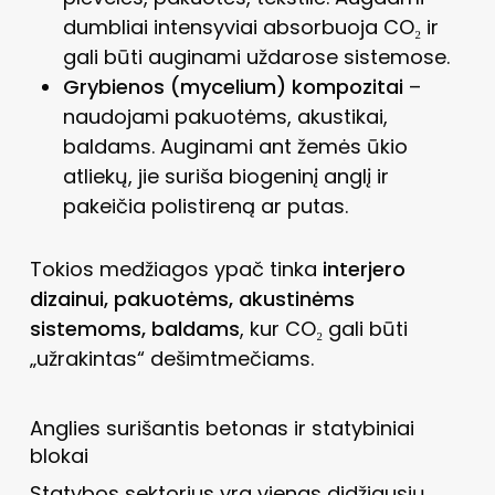
dumbliai intensyviai absorbuoja CO₂ ir
gali būti auginami uždarose sistemose.
Grybienos (mycelium) kompozitai
–
naudojami pakuotėms, akustikai,
baldams. Auginami ant žemės ūkio
atliekų, jie suriša biogeninį anglį ir
pakeičia polistireną ar putas.
Tokios medžiagos ypač tinka
interjero
dizainui, pakuotėms, akustinėms
sistemoms, baldams
, kur CO₂ gali būti
„užrakintas“ dešimtmečiams.
Anglies surišantis betonas ir statybiniai
blokai
Statybos sektorius yra vienas didžiausių