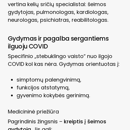
vertina kelių sričių specialistai: šeimos
gydytojas, pulmonologas, kardiologas,
neurologas, psichiatras, reabilitologas.
Gydymas ir pagalba sergantiems
ilguoju COVID
Specifinio „stebuklingo vaisto“ nuo ilgojo
COVID kol kas nėra. Gydymas orientuotas į:
simptomų palengvinimą,
funkcijos atstatymą,
gyvenimo kokybės gerinimą.
Medicininė priežiūra
Pagrindinis žingsnis –
kreiptis į šeimos
gydytoją
. Jis gali: