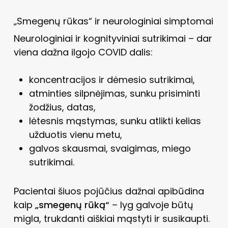
„Smegenų rūkas“ ir neurologiniai simptomai
Neurologiniai ir kognityviniai sutrikimai – dar
viena dažna ilgojo COVID dalis:
koncentracijos ir dėmesio sutrikimai,
atminties silpnėjimas, sunku prisiminti
žodžius, datas,
lėtesnis mąstymas, sunku atlikti kelias
užduotis vienu metu,
galvos skausmai, svaigimas, miego
sutrikimai.
Pacientai šiuos pojūčius dažnai apibūdina
kaip
„smegenų rūką“
– lyg galvoje būtų
migla, trukdanti aiškiai mąstyti ir susikaupti.