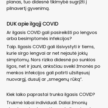
planas, tuo didesnė tikimybė sugrįžti į
pilnavertį gyvenimą.
DUK apie ilgąjį COVID
Ar ilgasis COVID gali pasireikšti po lengvos
arba besimptomės infekcijos?
Taip. Ilgasis COVID gali išsivystyti ir tiems,
kurie sirgo lengvai ar net nejautė jokių
simptomų. Nors rizika didesnė po sunkios
ligos, net ir jauni, anksčiau sveiki žmonės po
menkos infekcijos gali patirti užsitęsusį
nuovargį, dusulį ar „smegenų rūką“.
Kiek laiko paprastai trunka ilgasis COVID?
Trukmė labai individuali. Daliai žmonių