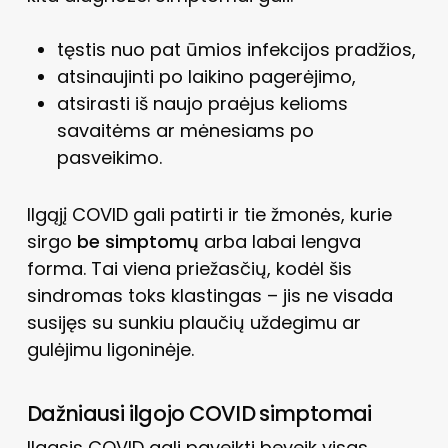
tęstis nuo pat ūmios infekcijos pradžios,
atsinaujinti po laikino pagerėjimo,
atsirasti iš naujo praėjus kelioms
savaitėms ar mėnesiams po
pasveikimo.
Ilgąjį COVID gali patirti ir tie žmonės, kurie
sirgo
be simptomų
arba labai lengva
forma. Tai viena priežasčių, kodėl šis
sindromas toks klastingas – jis ne visada
susijęs su sunkiu plaučių uždegimu ar
gulėjimu ligoninėje.
Dažniausi ilgojo COVID simptomai
Ilgasis COVID gali paveikti beveik visas