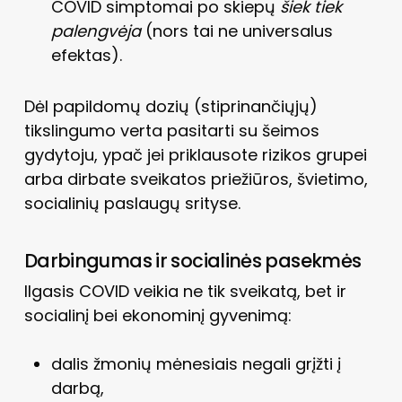
COVID simptomai po skiepų
šiek tiek
palengvėja
(nors tai ne universalus
efektas).
Dėl papildomų dozių (stiprinančiųjų)
tikslingumo verta pasitarti su šeimos
gydytoju, ypač jei priklausote rizikos grupei
arba dirbate sveikatos priežiūros, švietimo,
socialinių paslaugų srityse.
Darbingumas ir socialinės pasekmės
Ilgasis COVID veikia ne tik sveikatą, bet ir
socialinį bei ekonominį gyvenimą:
dalis žmonių mėnesiais negali grįžti į
darbą,