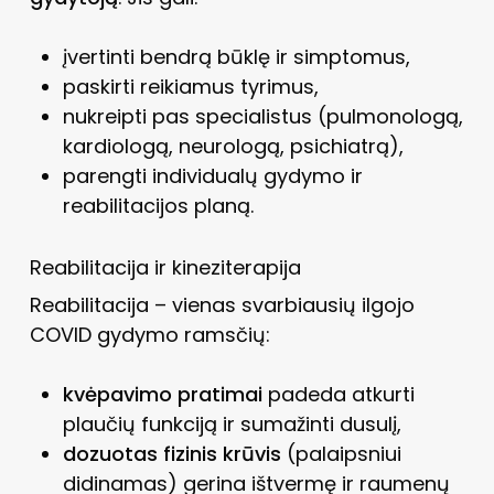
įvertinti bendrą būklę ir simptomus,
paskirti reikiamus tyrimus,
nukreipti pas specialistus (pulmonologą,
kardiologą, neurologą, psichiatrą),
parengti individualų gydymo ir
reabilitacijos planą.
Reabilitacija ir kineziterapija
Reabilitacija – vienas svarbiausių ilgojo
COVID gydymo ramsčių:
kvėpavimo pratimai
padeda atkurti
plaučių funkciją ir sumažinti dusulį,
dozuotas fizinis krūvis
(palaipsniui
didinamas) gerina ištvermę ir raumenų