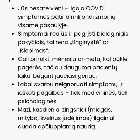
Jūs nesate vieni – ilgojo COVID
simptomus patiria milijonai žmonių
visame pasaulyje.
Simptomai realūs ir pagrįsti biologiniais
pokyčiais, tai nėra „tinginystė“ ar
„išlepimas“.
Gali prireikti mėnesių ar metų, kol būklė
pagerės, tačiau dauguma pacientų
laikui bėgant jaučiasi geriau.
Labai svarbu
neignoruoti
simptomų ir
ieškoti pagalbos – tiek medicininės, tiek
psichologinės.
Maži, kasdieniai žingsniai (miegas,
mityba, švelnus judėjimas) ilgainiui
duoda apčiuopiamą naudą.