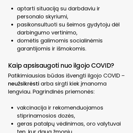
aptarti situaciją su darbdaviu ir
personalo skyriumi,
pasikonsultuoti su šeimos gydytoju dėl
darbingumo vertinimo,
domėtis galimomis socialinėmis
garantijomis ir išmokomis.
Kaip apsisaugoti nuo ilgojo COVID?
Patikimiausias būdas išvengti ilgojo COVID –
neužsikrėsti
arba sirgti kiek įmanoma
lengviau. Pagrindinės priemonės:
vakcinacija ir rekomenduojamos
stiprinamosios dozės,
geras patalpų vėdinimas, oro valytuvai
ten, kur daug žmonių,