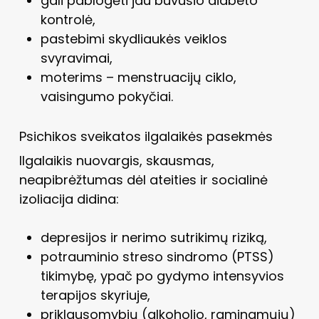
gali pablogėti jau buvusio diabeto
kontrolė,
pastebimi skydliaukės veiklos
svyravimai,
moterims – menstruacijų ciklo,
vaisingumo pokyčiai.
Psichikos sveikatos ilgalaikės pasekmės
Ilgalaikis nuovargis, skausmas,
neapibrėžtumas dėl ateities ir socialinė
izoliacija didina:
depresijos ir nerimo sutrikimų riziką,
potrauminio streso sindromo (PTSS)
tikimybę, ypač po gydymo intensyvios
terapijos skyriuje,
priklausomybių (alkoholio, raminamųjų)