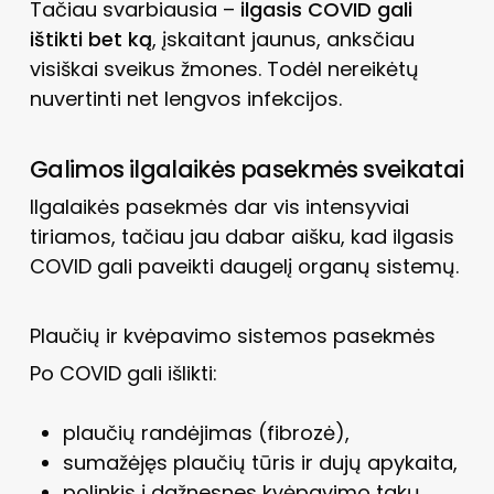
Tačiau svarbiausia –
ilgasis COVID gali
ištikti bet ką
, įskaitant jaunus, anksčiau
visiškai sveikus žmones. Todėl nereikėtų
nuvertinti net lengvos infekcijos.
Galimos ilgalaikės pasekmės sveikatai
Ilgalaikės pasekmės dar vis intensyviai
tiriamos, tačiau jau dabar aišku, kad ilgasis
COVID gali paveikti daugelį organų sistemų.
Plaučių ir kvėpavimo sistemos pasekmės
Po COVID gali išlikti:
plaučių randėjimas (fibrozė),
sumažėjęs plaučių tūris ir dujų apykaita,
polinkis į dažnesnes kvėpavimo takų