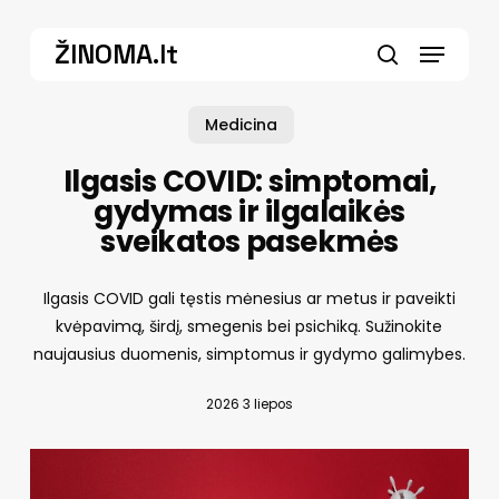
Skip
Menu
to
ŽINOMA.lt
main
search
content
Medicina
Ilgasis COVID: simptomai,
gydymas ir ilgalaikės
sveikatos pasekmės
Ilgasis COVID gali tęstis mėnesius ar metus ir paveikti
kvėpavimą, širdį, smegenis bei psichiką. Sužinokite
naujausius duomenis, simptomus ir gydymo galimybes.
2026 3 liepos