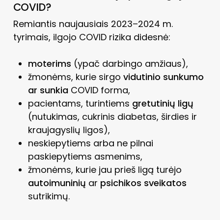
COVID?
Remiantis naujausiais 2023–2024 m.
tyrimais, ilgojo COVID rizika didesnė:
moterims
(ypač darbingo amžiaus),
žmonėms, kurie sirgo
vidutinio sunkumo
ar sunkia
COVID forma,
pacientams, turintiems
gretutinių ligų
(nutukimas, cukrinis diabetas, širdies ir
kraujagyslių ligos),
neskiepytiems arba ne pilnai
paskiepytiems asmenims,
žmonėms, kurie jau prieš ligą turėjo
autoimuninių
ar
psichikos sveikatos
sutrikimų.