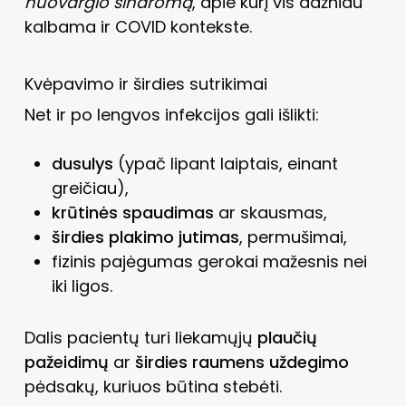
nuovargio sindromą
, apie kurį vis dažniau
kalbama ir COVID kontekste.
Kvėpavimo ir širdies sutrikimai
Net ir po lengvos infekcijos gali išlikti:
dusulys
(ypač lipant laiptais, einant
greičiau),
krūtinės spaudimas
ar skausmas,
širdies plakimo jutimas
, permušimai,
fizinis pajėgumas gerokai mažesnis nei
iki ligos.
Dalis pacientų turi liekamųjų
plaučių
pažeidimų
ar
širdies raumens uždegimo
pėdsakų, kuriuos būtina stebėti.