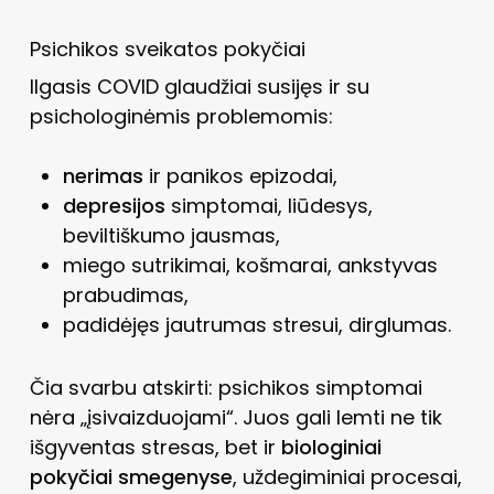
Psichikos sveikatos pokyčiai
Ilgasis COVID glaudžiai susijęs ir su
psichologinėmis problemomis:
nerimas
ir panikos epizodai,
depresijos
simptomai, liūdesys,
beviltiškumo jausmas,
miego sutrikimai, košmarai, ankstyvas
prabudimas,
padidėjęs jautrumas stresui, dirglumas.
Čia svarbu atskirti: psichikos simptomai
nėra „įsivaizduojami“. Juos gali lemti ne tik
išgyventas stresas, bet ir
biologiniai
pokyčiai smegenyse
, uždegiminiai procesai,