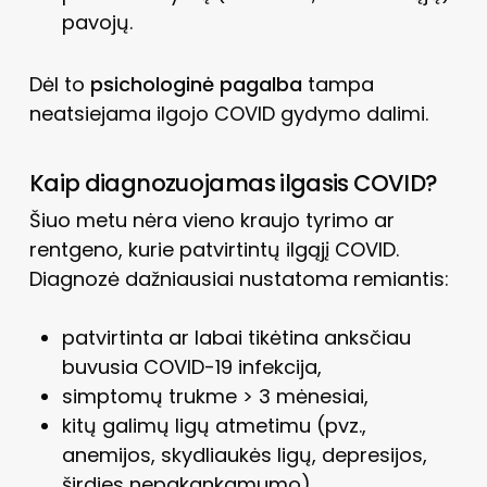
pavojų.
Dėl to
psichologinė pagalba
tampa
neatsiejama ilgojo COVID gydymo dalimi.
Kaip diagnozuojamas ilgasis COVID?
Šiuo metu nėra vieno kraujo tyrimo ar
rentgeno, kurie patvirtintų ilgąjį COVID.
Diagnozė dažniausiai nustatoma remiantis:
patvirtinta ar labai tikėtina anksčiau
buvusia COVID-19 infekcija,
simptomų trukme > 3 mėnesiai,
kitų galimų ligų atmetimu (pvz.,
anemijos, skydliaukės ligų, depresijos,
širdies nepakankamumo).