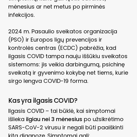
mėnesius ar net metus po pirminės
infekcijos.
2024 m. Pasaulio sveikatos organizacija
(PSO) ir Europos ligų prevencijos ir
kontrolės centras (ECDC) pabrėžia, kad
ilgasis COVID tampa nauju iššūkiu sveikatos
sistemoms: jis veikia darbingumą, psichinę
sveikatą ir gyvenimo kokybę net tiems, kurie
sirgo lengva COVID-19 forma.
Kas yra ilgasis COVID?
Ilgasis COVID – tai būklė, kai simptomai
išlieka
ilgiau nei 3 mėnesius
po užsikrėtimo
SARS-CoV-2 virusu ir negali būti paaiškinti
kita diagnoze. Simptomai gali: