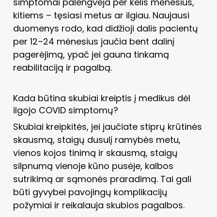
simptomai palengvėja per kelis mėnesius,
kitiems – tęsiasi metus ar ilgiau. Naujausi
duomenys rodo, kad didžioji dalis pacientų
per 12–24 mėnesius jaučia bent dalinį
pagerėjimą, ypač jei gauna tinkamą
reabilitaciją ir pagalbą.
Kada būtina skubiai kreiptis į medikus dėl
ilgojo COVID simptomų?
Skubiai kreipkitės, jei jaučiate stiprų krūtinės
skausmą, staigų dusulį ramybės metu,
vienos kojos tinimą ir skausmą, staigų
silpnumą vienoje kūno pusėje, kalbos
sutrikimą ar sąmonės praradimą. Tai gali
būti gyvybei pavojingų komplikacijų
požymiai ir reikalauja skubios pagalbos.