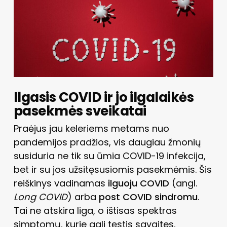
Ilgasis COVID ir jo ilgalaikės
pasekmės sveikatai
Praėjus jau keleriems metams nuo
pandemijos pradžios, vis daugiau žmonių
susiduria ne tik su ūmia COVID-19 infekcija,
bet ir su jos užsitęsusiomis pasekmėmis. Šis
reiškinys vadinamas
ilguoju COVID
(angl.
Long COVID
) arba
post COVID sindromu
.
Tai ne atskira liga, o ištisas spektras
simptomų, kurie gali tęstis savaites,