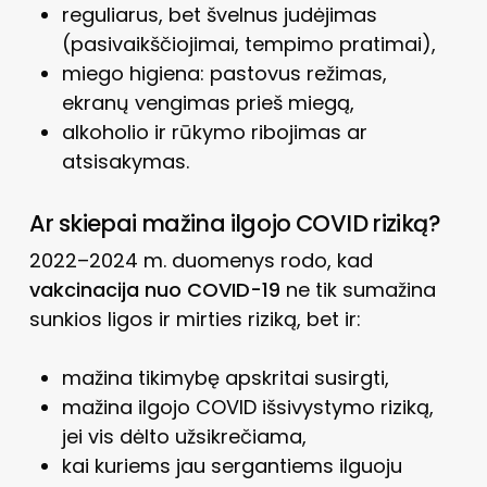
reguliarus, bet švelnus judėjimas
(pasivaikščiojimai, tempimo pratimai),
miego higiena: pastovus režimas,
ekranų vengimas prieš miegą,
alkoholio ir rūkymo ribojimas ar
atsisakymas.
Ar skiepai mažina ilgojo COVID riziką?
2022–2024 m. duomenys rodo, kad
vakcinacija nuo COVID-19
ne tik sumažina
sunkios ligos ir mirties riziką, bet ir:
mažina tikimybę apskritai susirgti,
mažina ilgojo COVID išsivystymo riziką,
jei vis dėlto užsikrečiama,
kai kuriems jau sergantiems ilguoju