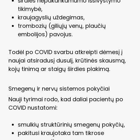
širdies nepakankamumo išsivystymo
tikimybė,
kraujagyslių uždegimas,
trombozių (giliųjų venų, plaučių
embolijos) pavojus.
Todėl po COVID svarbu atkreipti dėmesį į
naujai atsiradusį dusulį, krūtinės skausmą,
kojų tinimą ar staigų širdies plakimą.
Smegenų ir nervų sistemos pokyčiai
Nauji tyrimai rodo, kad daliai pacientų po
COVID nustatomi:
smulkių struktūrinių smegenų pokyčių,
pakitusi kraujotaka tam tikrose