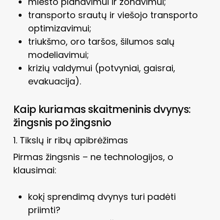
miesto planavimui ir zonavimui;
transporto srautų ir viešojo transporto
optimizavimui;
triukšmo, oro taršos, šilumos salų
modeliavimui;
krizių valdymui (potvyniai, gaisrai,
evakuacija).
Kaip kuriamas skaitmeninis dvynys:
žingsnis po žingsnio
1. Tikslų ir ribų apibrėžimas
Pirmas žingsnis – ne technologijos, o
klausimai:
kokį sprendimą dvynys turi padėti
priimti?