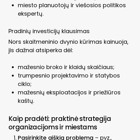
miesto planuotojų ir viešosios politikos
ekspertų.
Pradinių investicijų klausimas
Nors skaitmeninio dvynio kūrimas kainuoja,
jis dažnai atsiperka dėl:
mažesnio broko ir klaidų skaičiaus;
trumpesnio projektavimo ir statybos
ciklo;
mažesnių eksploatacijos ir priežiūros
kaštų.
Kaip pradėti: praktinė strategija
organizacijoms ir miestams
Pasirinkite aiškią problemą
– pvz.,