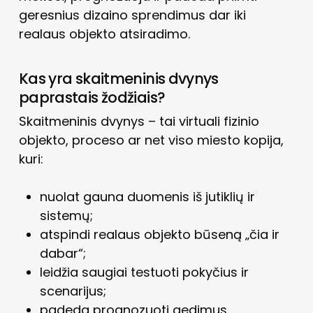
geresnius dizaino sprendimus dar iki
realaus objekto atsiradimo.
Kas yra skaitmeninis dvynys
paprastais žodžiais?
Skaitmeninis dvynys – tai virtuali fizinio
objekto, proceso ar net viso miesto kopija,
kuri:
nuolat gauna duomenis iš jutiklių ir
sistemų;
atspindi realaus objekto būseną „čia ir
dabar“;
leidžia saugiai testuoti pokyčius ir
scenarijus;
padeda prognozuoti gedimus,