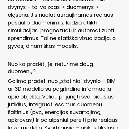
dvynys – tai vaizdas + duomenys +
elgsena. Jis nuolat atnaujinamas realaus
pasaulio duomenimis, leidžia atlikti
simuliacijas, prognozuoti ir automatizuoti
sprendimus. Tai ne statiška vizualizacija, o
gyvas, dinamiškas modelis.
Nuo ko pradėti, jei neturime daug
duomenų?
Galima pradėti nuo „statinio“ dvynio – BIM
ar 3D modelio su pagrindine informacija
apie objektą. Vėliau prijungti svarbiausius
jutiklius, integruoti esamus duomenų
šaltinius (pvz., energijos suvartojimą,
apkrovas) ir palaipsniui pereiti prie realaus
laiko modelio. Svarbiausia – aiškus tikslas ir