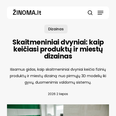
Skip
Menu
to
ŽINOMA.lt
main
search
content
Dizainas
Skaitmeniniai dvyniai: kaip
keičiasi produktų ir miestų
dizainas
Išsamus gidas, kaip skaitmeniniai dvyniai keičia fizinių
produktų ir miestų dizainą: nuo pirmųjų 3D modelių iki
gyvų, duomenimis valdomų sistemų.
2026 2 liepos