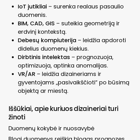
IoT jutikliai
– surenka realaus pasaulio
duomenis.
BIM, CAD, GIS
– suteikia geometriją ir
erdvinį kontekstą.
Debesų kompiuterija
– leidžia apdoroti
didelius duomenų kiekius.
Dirbtinis intelektas
– prognozuoja,
optimizuoja, aptinka anomalijas.
VR/AR
– leidžia dizaineriams ir
gyventojams „pasivaikščioti“ po būsimą
objektą ar miestą.
Iššūkiai, apie kuriuos dizaineriai turi
žinoti
Duomenų kokybė ir nuosavybė
Blogi duomenys reiškia blogas prognozes.