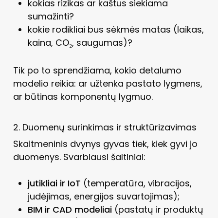
kokias rizikas ar kaštus siekiama
sumažinti?
kokie rodikliai bus sėkmės matas (laikas,
kaina, CO₂, saugumas)?
Tik po to sprendžiama, kokio detalumo
modelio reikia: ar užtenka pastato lygmens,
ar būtinas komponentų lygmuo.
2. Duomenų surinkimas ir struktūrizavimas
Skaitmeninis dvynys gyvas tiek, kiek gyvi jo
duomenys. Svarbiausi šaltiniai:
jutikliai ir IoT
(temperatūra, vibracijos,
judėjimas, energijos suvartojimas);
BIM ir CAD modeliai
(pastatų ir produktų