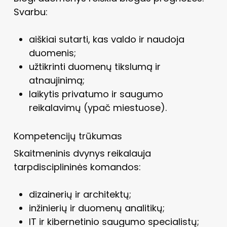
Svarbu:
aiškiai sutarti, kas valdo ir naudoja
duomenis;
užtikrinti duomenų tikslumą ir
atnaujinimą;
laikytis privatumo ir saugumo
reikalavimų (ypač miestuose).
Kompetencijų trūkumas
Skaitmeninis dvynys reikalauja
tarpdisciplininės komandos:
dizainerių ir architektų;
inžinierių ir duomenų analitikų;
IT ir kibernetinio saugumo specialistų;