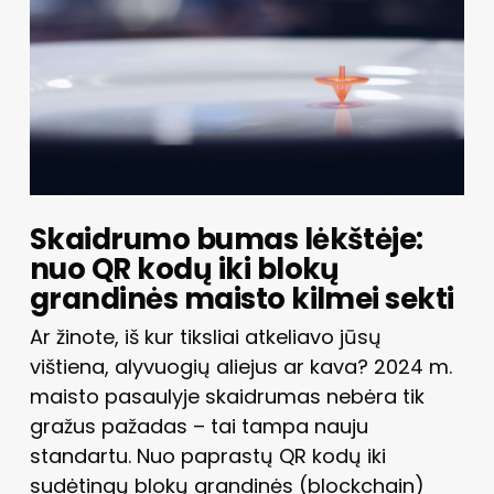
Skaidrumo bumas lėkštėje:
nuo QR kodų iki blokų
grandinės maisto kilmei sekti
Ar žinote, iš kur tiksliai atkeliavo jūsų
vištiena, alyvuogių aliejus ar kava? 2024 m.
maisto pasaulyje skaidrumas nebėra tik
gražus pažadas – tai tampa nauju
standartu. Nuo paprastų QR kodų iki
sudėtingų blokų grandinės (blockchain)