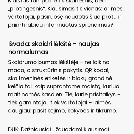
Maistas tampa ne tik skanesnis, bet ir
„protingesnis“. Klausimas tik vienas: ar mes,
vartotojai, pasiruošę naudotis šiuo protu ir
priimti labiau informuotus sprendimus?
Išvada: skaidri lėkštė – naujas
normalumas
Skaidrumo bumas lėkštėje – ne laikina
mada, o struktūrinis pokytis. QR kodai,
skaitmeninės etiketės ir blokų grandinė
keičia tai, kaip suprantame maistą, kuriuo
maitinamės kasdien. Tie, kurie prisitaikys –
tiek gamintojai, tiek vartotojai – laimės
daugiau: pasitikėjimo, kokybės ir tikrumo.
DUK: Dažniausiai užduodami klausimai