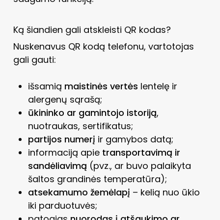
Ką šiandien gali atskleisti QR kodas?
Nuskenavus QR kodą telefonu, vartotojas
gali gauti:
išsamią
maistinės vertės
lentelę ir
alergenų sąrašą;
ūkininko ar gamintojo istoriją
,
nuotraukas, sertifikatus;
partijos numerį
ir gamybos datą;
informaciją apie
transportavimą ir
sandėliavimą
(pvz., ar buvo palaikyta
šaltos grandinės temperatūra);
atsekamumo žemėlapį
– kelią nuo ūkio
iki parduotuvės;
patogias
nuorodas į atšaukimo ar