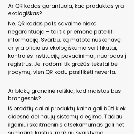
Ar QR kodas garantuoja, kad produktas yra
ekologiškas?
Ne. QR kodas pats savaime nieko
negarantuoja – tai tik priemonė pateikti
informaciją. Svarbu, ką matote nuskenavę:
ar yra oficialūs ekologiškumo sertifikatai,
kontrolės institucijų pavadinimai, nuorodos į
registrus. Jei rodomi tik gražūs tekstai be
įrodymų, vien QR kodu pasitikėti neverta.
Ar blokų grandinė reiškia, kad maistas bus
brangesnis?
Iš pradžių daliai produktų kaina gali būti kiek
didesnė dėl naujų sistemų diegimo. Tačiau
ilgainiui skaitmeninis atsekamumas gali net
sumažinti kaštus: mažiau švaistymo,