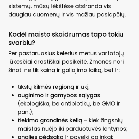
sistemų, mūsų lėkštėse atsiranda vis
daugiau duomenų ir vis mažiau paslapčių.
Kodėl maisto skaidrumas tapo tokiu
svarbiu?
Per pastaruosius kelerius metus vartotojų
lūkesčiai drastiškai pasikeitė. Žmonės nori
žinoti ne tik kainą ir galiojimo laiką, bet ir:
tikslų
kilmės regioną
ir ūkį;
auginimo ir gamybos sąlygas
(ekologiška, be antibiotikų, be GMO ir
pan.);
tiekimo grandinės kelią
– kiek žingsnių
maistas nuėjo iki parduotuvės lentynos;
anglies pėdsaką
ir poveikį aplinkai;