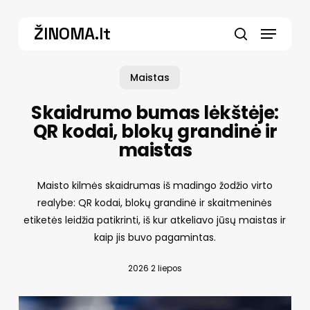
Skip
Menu
to
ŽINOMA.lt
main
search
content
Maistas
Skaidrumo bumas lėkštėje:
QR kodai, blokų grandinė ir
maistas
Maisto kilmės skaidrumas iš madingo žodžio virto
realybe: QR kodai, blokų grandinė ir skaitmeninės
etiketės leidžia patikrinti, iš kur atkeliavo jūsų maistas ir
kaip jis buvo pagamintas.
2026 2 liepos