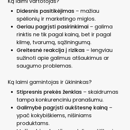
Ką laimi vartotojas?
Didesnis pasitikėjimas
– mažiau
spėlionių ir marketingo miglos.
Geriau pagrįsti pasirinkimai
– galima
rinktis ne tik pagal kainą, bet ir pagal
kilmę, tvarumą, sąžiningumą.
Greitesnė reakcija į rizikas
– lengviau
sužinoti apie galimus atšaukimus ar
saugumo problemas.
Ką laimi gamintojas ir ūkininkas?
Stipresnis prekės ženklas
– skaidrumas
tampa konkurenciniu pranašumu.
Galimybė pagrįsti aukštesnę kainą
–
ypač kokybiškiems, nišiniams
produktams.