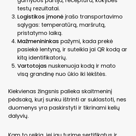
gamybos partija, receptūra, kokybės
testų rezultatai.
Logistikos įmonė
įrašo transportavimo
sąlygas: temperatūrą, maršrutą,
pristatymo laiką.
Mažmenininkas
pažymi, kada prekė
pasiekė lentyną, ir suteikia jai QR kodą ar
kitą identifikatorių.
Vartotojas
nuskenuoja kodą ir mato
visą grandinę nuo ūkio iki lėkštės.
Kiekvienas žingsnis palieka skaitmeninį
pėdsaką, kurį sunku ištrinti ar suklastoti, nes
duomenys yra paskirstyti ir tikrinami kelių
dalyvių.
Kam to reikia, jei jau turime sertifikatus ir