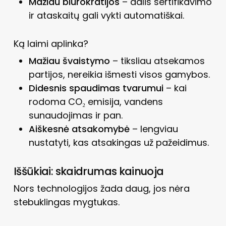
Mažiau biurokratijos
– dalis sertifikavimo
ir ataskaitų gali vykti automatiškai.
Ką laimi aplinka?
Mažiau švaistymo
– tiksliau atsekamos
partijos, nereikia išmesti visos gamybos.
Didesnis spaudimas tvarumui
– kai
rodoma CO₂ emisija, vandens
sunaudojimas ir pan.
Aiškesnė atsakomybė
– lengviau
nustatyti, kas atsakingas už pažeidimus.
Iššūkiai: skaidrumas kainuoja
Nors technologijos žada daug, jos nėra
stebuklingas mygtukas.