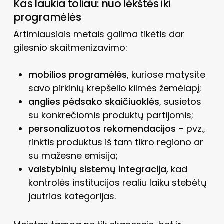
Kas laukia toliau: nuo lėkštės iki
programėlės
Artimiausiais metais galima tikėtis dar
gilesnio skaitmenizavimo:
mobilios programėlės
, kuriose matysite
savo pirkinių krepšelio kilmės žemėlapį;
anglies pėdsako skaičiuoklės
, susietos
su konkrečiomis produktų partijomis;
personalizuotos rekomendacijos
– pvz.,
rinktis produktus iš tam tikro regiono ar
su mažesne emisija;
valstybinių sistemų integracija
, kad
kontrolės institucijos realiu laiku stebėtų
jautrias kategorijas.