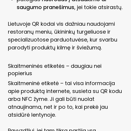
saugumo pranešimus
, jei tokie atsirastų.
Lietuvoje QR kodai vis dažniau naudojami
restoranų meniu, ūkininkų turgeliuose ir
specializuotose parduotuvėse, kur svarbu
parodyti produktų kilmę ir šviežumą.
Skaitmeninės etiketės – daugiau nei
popierius
Skaitmeninė etiketė – tai visa informacija
apie produktą internete, susieta su QR kodu
arba NFC žyme. Ji gali būti nuolat
atnaujinama, net ir po to, kai prekė jau
atsidūrė lentynoje.
Pavyzdžiui, jei tam tikra partija yra