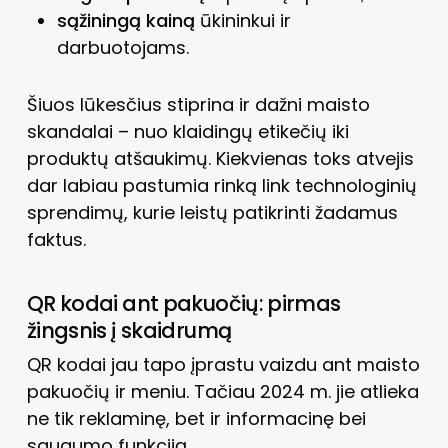
sąžiningą kainą
ūkininkui ir
darbuotojams.
Šiuos lūkesčius stiprina ir dažni maisto
skandalai – nuo klaidingų etikečių iki
produktų atšaukimų. Kiekvienas toks atvejis
dar labiau pastumia rinką link technologinių
sprendimų, kurie leistų patikrinti žadamus
faktus.
QR kodai ant pakuočių: pirmas
žingsnis į skaidrumą
QR kodai jau tapo įprastu vaizdu ant maisto
pakuočių ir meniu. Tačiau 2024 m. jie atlieka
ne tik reklaminę, bet ir informacinę bei
saugumo funkciją.