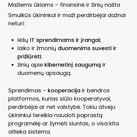
Mažiems ūkiams – finansinė ir žinių našta
Smulkūs ūkininkai ir maži perdirbėjai dažnai
neturi:
lėšų
IT sprendimams ir įrangai
;
laiko ir žmonių
duomenims suvesti ir
prižiūrėti
;
žinių apie
kibernetinį saugumą
ir
duomenų apsaugą.
Sprendimas –
kooperacija
ir bendros
platformos, kurias siūlo kooperatyvai,
perdirbėjai ar net valstybė. Tokiu atveju
ūkininkui tereikia naudoti paprastą
programėlę ar žymėti siuntas, o visa kita
atlieka sistema.