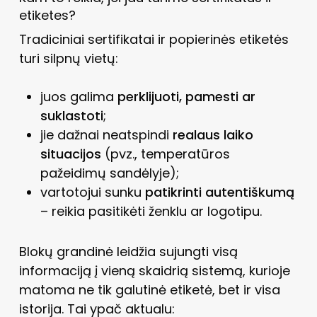
etiketes?
Tradiciniai sertifikatai ir popierinės etiketės
turi silpnų vietų:
juos galima
perklijuoti, pamesti ar
suklastoti
;
jie dažnai neatspindi
realaus laiko
situacijos
(pvz., temperatūros
pažeidimų sandėlyje);
vartotojui sunku
patikrinti autentiškumą
– reikia pasitikėti ženklu ar logotipu.
Blokų grandinė leidžia sujungti visą
informaciją į vieną skaidrią sistemą, kurioje
matoma ne tik galutinė etiketė, bet ir visa
istorija. Tai ypač aktualu: