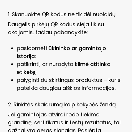
1. Skanuokite QR kodus ne tik dėl nuolaidų
Daugelis pirkėjų QR kodus sieja tik su
akcijomis, tačiau pabandykite:
pasidomėti
ūkininko ar gamintojo
istorija
;
patikrinti, ar nurodyta
kilmė atitinka
etiketę
;
palyginti du skirtingus produktus – kuris
pateikia daugiau aiškios informacijos.
2. Rinkitės skaidrumą kaip kokybės ženklą
Jei gamintojas atvirai rodo tiekimo
grandinę, sertifikatus ir testų rezultatus, tai
dažnai yra geras signalas. Paslėpta