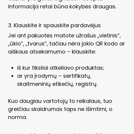
informacija retai būna kokybės draugas.
3. Klauskite ir spauskite pardavėjus
Jei ant pakuotės matote užrašus „vietinis“,
„ūkio“, „tvarus“, tačiau nėra jokio QR kodo ar
aiškaus atsekamumo – klauskite:
iš kur tiksliai atkeliavo produktas;
ar yra įrodymų – sertifikatų,
skaitmeninių etikečių, registrų.
Kuo daugiau vartotojų to reikalaus, tuo
greičiau skaidrumas taps ne išimtimi, o
norma.