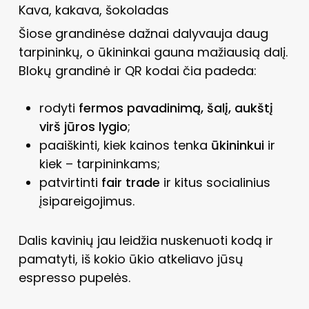
Kava, kakava, šokoladas
Šiose grandinėse dažnai dalyvauja daug
tarpininkų, o ūkininkai gauna mažiausią dalį.
Blokų grandinė ir QR kodai čia padeda:
rodyti
fermos pavadinimą, šalį, aukštį
virš jūros lygio
;
paaiškinti, kiek kainos tenka
ūkininkui
ir
kiek – tarpininkams;
patvirtinti
fair trade
ir kitus socialinius
įsipareigojimus.
Dalis kavinių jau leidžia nuskenuoti kodą ir
pamatyti, iš kokio ūkio atkeliavo jūsų
espresso pupelės.