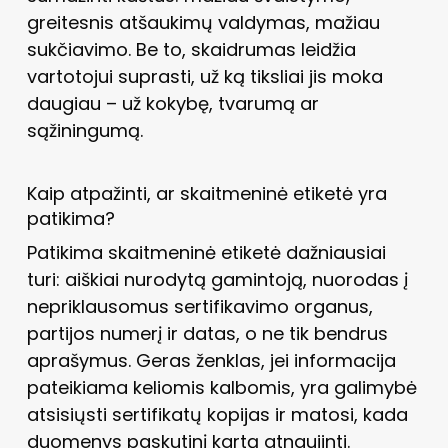
greitesnis atšaukimų valdymas, mažiau
sukčiavimo. Be to, skaidrumas leidžia
vartotojui suprasti, už ką tiksliai jis moka
daugiau – už kokybę, tvarumą ar
sąžiningumą.
Kaip atpažinti, ar skaitmeninė etiketė yra
patikima?
Patikima skaitmeninė etiketė dažniausiai
turi: aiškiai nurodytą gamintoją, nuorodas į
nepriklausomus sertifikavimo organus,
partijos numerį ir datas, o ne tik bendrus
aprašymus. Geras ženklas, jei informacija
pateikiama keliomis kalbomis, yra galimybė
atsisiųsti sertifikatų kopijas ir matosi, kada
duomenys paskutinį kartą atnaujinti.