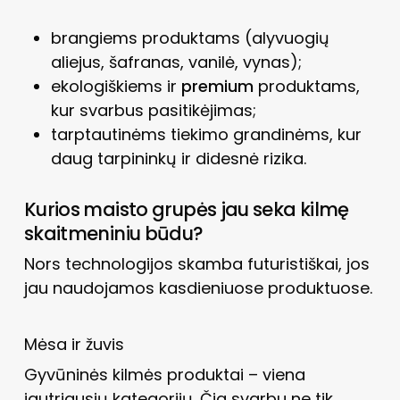
brangiems produktams (alyvuogių
aliejus, šafranas, vanilė, vynas);
ekologiškiems ir
premium
produktams,
kur svarbus pasitikėjimas;
tarptautinėms tiekimo grandinėms, kur
daug tarpininkų ir didesnė rizika.
Kurios maisto grupės jau seka kilmę
skaitmeniniu būdu?
Nors technologijos skamba futuristiškai, jos
jau naudojamos kasdieniuose produktuose.
Mėsa ir žuvis
Gyvūninės kilmės produktai – viena
jautriausių kategorijų. Čia svarbu ne tik