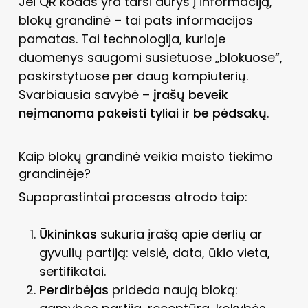
Jei QR kodas yra tarsi durys į informaciją,
blokų grandinė – tai pats informacijos
pamatas. Tai technologija, kurioje
duomenys saugomi susietuose „blokuose“,
paskirstytuose per daug kompiuterių.
Svarbiausia savybė –
įrašų beveik
neįmanoma pakeisti tyliai ir be pėdsakų
.
Kaip blokų grandinė veikia maisto tiekimo
grandinėje?
Supaprastintai procesas atrodo taip:
Ūkininkas
sukuria įrašą apie derlių ar
gyvulių partiją: veislė, data, ūkio vieta,
sertifikatai.
Perdirbėjas
prideda naują bloką: