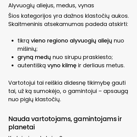
Alyvuogių aliejus, medus, vynas
Šios kategorijos yra dažnos klastočių aukos.
Skaitmeninis atsekamumas padeda atskirti:
tikrą
vieno regiono alyvuogių aliejų
nuo
mišinių;
gryną medų
nuo sirupu praskiesto;
autentišką
vyno kilmę
ir derliaus metus.
Vartotojui tai reiškia didesnę tikimybę gauti
tai, už ką sumokėjo, o gamintojui – apsaugą
nuo pigių klastočių.
Nauda vartotojams, gamintojams ir
planetai