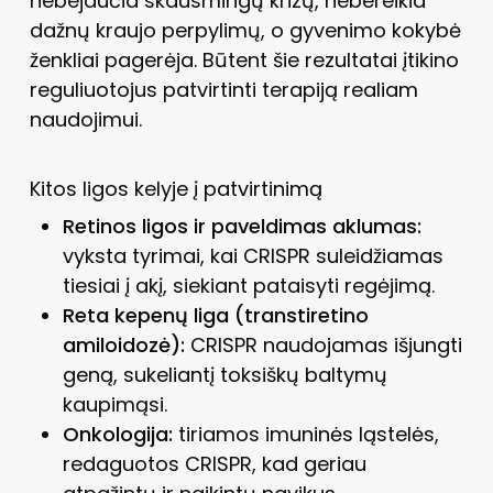
nebejaučia skausmingų krizų, nebereikia
dažnų kraujo perpylimų, o gyvenimo kokybė
ženkliai pagerėja. Būtent šie rezultatai įtikino
reguliuotojus patvirtinti terapiją realiam
naudojimui.
Kitos ligos kelyje į patvirtinimą
Retinos ligos ir paveldimas aklumas:
vyksta tyrimai, kai CRISPR suleidžiamas
tiesiai į akį, siekiant pataisyti regėjimą.
Reta kepenų liga (transtiretino
amiloidozė):
CRISPR naudojamas išjungti
geną, sukeliantį toksiškų baltymų
kaupimąsi.
Onkologija:
tiriamos imuninės ląstelės,
redaguotos CRISPR, kad geriau