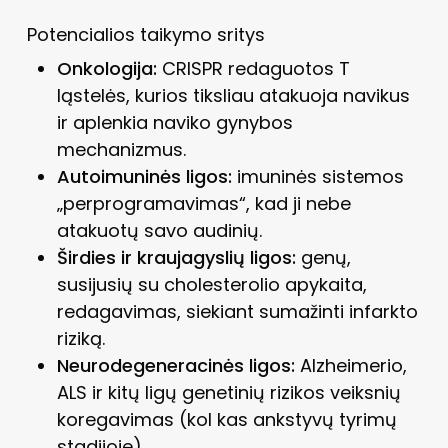
Potencialios taikymo sritys
Onkologija:
CRISPR redaguotos T
ląstelės, kurios tiksliau atakuoja navikus
ir aplenkia naviko gynybos
mechanizmus.
Autoimuninės ligos:
imuninės sistemos
„perprogramavimas“, kad ji nebe
atakuotų savo audinių.
Širdies ir kraujagyslių ligos:
genų,
susijusių su cholesterolio apykaita,
redagavimas, siekiant sumažinti infarkto
riziką.
Neurodegeneracinės ligos:
Alzheimerio,
ALS ir kitų ligų genetinių rizikos veiksnių
koregavimas (kol kas ankstyvų tyrimų
stadijoje).