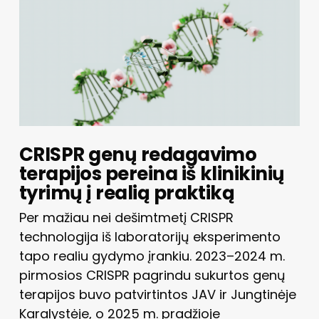
CRISPR genų redagavimo
terapijos pereina iš klinikinių
tyrimų į realią praktiką
Per mažiau nei dešimtmetį CRISPR
technologija iš laboratorijų eksperimento
tapo realiu gydymo įrankiu. 2023–2024 m.
pirmosios CRISPR pagrindu sukurtos genų
terapijos buvo patvirtintos JAV ir Jungtinėje
Karalystėje, o 2025 m. pradžioje