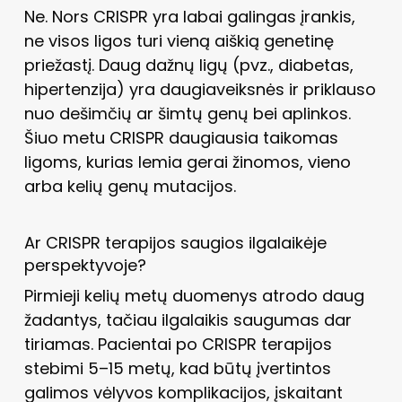
Ne. Nors CRISPR yra labai galingas įrankis,
ne visos ligos turi vieną aiškią genetinę
priežastį. Daug dažnų ligų (pvz., diabetas,
hipertenzija) yra daugiaveiksnės ir priklauso
nuo dešimčių ar šimtų genų bei aplinkos.
Šiuo metu CRISPR daugiausia taikomas
ligoms, kurias lemia gerai žinomos, vieno
arba kelių genų mutacijos.
Ar CRISPR terapijos saugios ilgalaikėje
perspektyvoje?
Pirmieji kelių metų duomenys atrodo daug
žadantys, tačiau ilgalaikis saugumas dar
tiriamas. Pacientai po CRISPR terapijos
stebimi 5–15 metų, kad būtų įvertintos
galimos vėlyvos komplikacijos, įskaitant