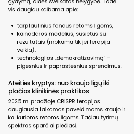
gydymą, didės sveikatos nelygybė. Todėl
vis daugiau kalbama apie:
tarptautinius fondus retoms ligoms,
kainodaros modelius, susietus su
rezultatais (mokama tik jei terapija
veikia),
technologijos „demokratizavimą“ –
pigesnius ir paprastesnius sprendimus.
Ateities kryptys: nuo kraujo ligų iki
plačios klinikinės praktikos
2025 m. pradžioje CRISPR terapijos
daugiausia taikomos paveldimoms kraujo ir
kai kurioms retoms ligoms. Tačiau tyrimų
spektras sparčiai plečiasi.