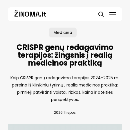
Skip
Menu
to
ŽINOMA.lt
main
search
content
Medicina
CRISPR genų redagavimo
terapijos: žingsnis į realią
medicinos praktiką
Kaip CRISPR genų redagavimo terapijos 2024–2025 m.
pereina iš klinikinių tyrimų į realią medicinos praktiką:
pirmieji patvirtinti vaistai, rizikos, kaina ir ateities
perspektyvos.
2026 1 liepos