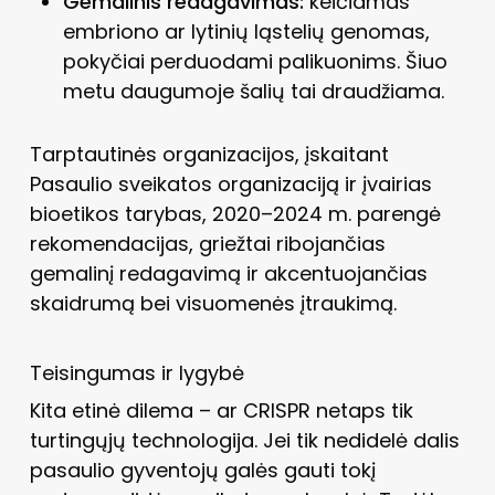
Gemalinis redagavimas:
keičiamas
embriono ar lytinių ląstelių genomas,
pokyčiai perduodami palikuonims. Šiuo
metu daugumoje šalių tai draudžiama.
Tarptautinės organizacijos, įskaitant
Pasaulio sveikatos organizaciją ir įvairias
bioetikos tarybas, 2020–2024 m. parengė
rekomendacijas, griežtai ribojančias
gemalinį redagavimą ir akcentuojančias
skaidrumą bei visuomenės įtraukimą.
Teisingumas ir lygybė
Kita etinė dilema – ar CRISPR netaps tik
turtingųjų technologija. Jei tik nedidelė dalis
pasaulio gyventojų galės gauti tokį