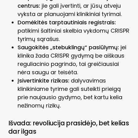
centrus:
jie gali įvertinti, ar jūsų atveju
vyksta ar planuojami klinikiniai tyrimai.
Domėkitės tarptautiniais registrais:
patikimi šaltiniai skelbia vykdomų CRISPR
tyrimų sąrašus.
Saugokitės „stebuklingų“ pasiūlymų:
jei
klinika žada CRISPR gydymą be aiškaus
reguliacinio pagrindo, tai greičiausiai
nėra saugu ar teisėta.
Įsivertinkite rizikas:
dalyvavimas
klinikiniame tyrime gali suteikti prieigą
prie naujausio gydymo, bet kartu kelia
nežinomų rizikų.
Išvada: revoliucija prasidėjo, bet kelias
dar ilgas