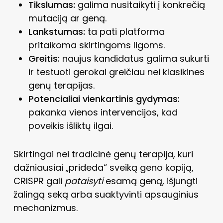
Tikslumas:
galima nusitaikyti į konkrečią
mutaciją ar geną.
Lankstumas:
ta pati platforma
pritaikoma skirtingoms ligoms.
Greitis:
naujus kandidatus galima sukurti
ir testuoti gerokai greičiau nei klasikines
genų terapijas.
Potencialiai vienkartinis gydymas:
pakanka vienos intervencijos, kad
poveikis išliktų ilgai.
Skirtingai nei tradicinė genų terapija, kuri
dažniausiai „prideda“ sveiką geno kopiją,
CRISPR gali
pataisyti
esamą geną, išjungti
žalingą seką arba suaktyvinti apsauginius
mechanizmus.