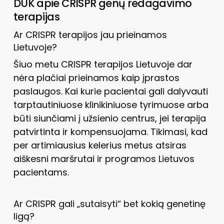
DUK apie CRISPR genų redagavimo
terapijas
Ar CRISPR terapijos jau prieinamos
Lietuvoje?
Šiuo metu CRISPR terapijos Lietuvoje dar
nėra plačiai prieinamos kaip įprastos
paslaugos. Kai kurie pacientai gali dalyvauti
tarptautiniuose klinikiniuose tyrimuose arba
būti siunčiami į užsienio centrus, jei terapija
patvirtinta ir kompensuojama. Tikimasi, kad
per artimiausius kelerius metus atsiras
aiškesni maršrutai ir programos Lietuvos
pacientams.
Ar CRISPR gali „sutaisyti“ bet kokią genetinę
ligą?