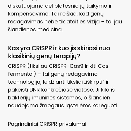
diskutuojama dėl platesnio jų taikymo ir
kompensavimo. Tai reiškia, kad genų
redagavimas nebe tik ateities vizija – tai jau
šiandienos medicina.
Kas yra CRISPR ir kuo jis skiriasi nuo
klasikinių genų terapijų?
CRISPR (tiksliau CRISPR-Cas9 ir kiti Cas
fermentai) – tai genų redagavimo
technologija, leidžianti tiksliai „iškirpti“ ir
pakeisti DNR konkrečiose vietose. Ji kilo iš
bakterijų imuninės sistemos, o šiandien
naudojama žmogaus ląstelėms koreguoti.
Pagrindiniai CRISPR privalumai